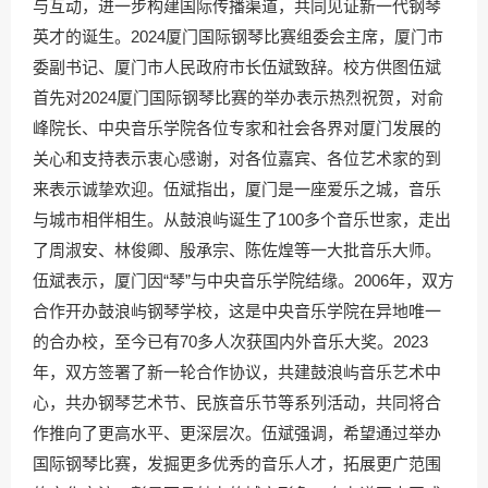
与互动，进一步构建国际传播渠道，共同见证新一代钢琴
英才的诞生。2024厦门国际钢琴比赛组委会主席，厦门市
委副书记、厦门市人民政府市长伍斌致辞。校方供图伍斌
首先对2024厦门国际钢琴比赛的举办表示热烈祝贺，对俞
峰院长、中央音乐学院各位专家和社会各界对厦门发展的
关心和支持表示衷心感谢，对各位嘉宾、各位艺术家的到
来表示诚挚欢迎。伍斌指出，厦门是一座爱乐之城，音乐
与城市相伴相生。从鼓浪屿诞生了100多个音乐世家，走出
了周淑安、林俊卿、殷承宗、陈佐煌等一大批音乐大师。
伍斌表示，厦门因“琴”与中央音乐学院结缘。2006年，双方
合作开办鼓浪屿钢琴学校，这是中央音乐学院在异地唯一
的合办校，至今已有70多人次获国内外音乐大奖。2023
年，双方签署了新一轮合作协议，共建鼓浪屿音乐艺术中
心，共办钢琴艺术节、民族音乐节等系列活动，共同将合
作推向了更高水平、更深层次。伍斌强调，希望通过举办
国际钢琴比赛，发掘更多优秀的音乐人才，拓展更广范围