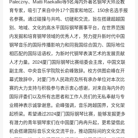
Paleczny、Matti Raekallio等9名海内外著名钢琴大师及教
育专家，吸引了来自中外17个国家和地区、150余名选手报
名参赛。通过碰撞与共鸣、切磋和交流，旨在搭建超越国
别、地域、文化的高水平国际钢琴赛事平台，在世界范围
内发掘和培育钢琴领域的优秀人才，努力提升新时代中国
钢琴音乐的国际传播影响力和同我国综合国力、国际地位
相匹配的国际话语权，为新时代钢琴表演艺术的发展贡献
人才力量。2024厦门国际钢琴比赛组委会主席，中国文联
副主席、中央音乐学院院长俞峰致辞。校方供图俞峰在开
幕式致辞中，对厦门市人民政府及所有承办单位对本次比
赛的大力支持与积极参与表示衷心感谢，对来自海内外的
国际评委们以及所有志愿者和工作人员们的无私奉献与专
业精神表示诚挚谢意。俞峰强调，音乐跨越国界，文化架
起桥梁。希望通过2024厦门国际钢琴比赛，能够发掘更多
有潜力的青年钢琴家们在中国厦门冉冉升起，更希望借此
机会搭建国际音乐文化交流平台，推动国际间的文化交流