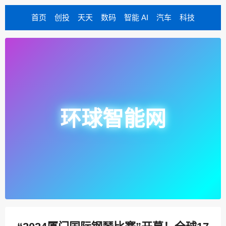
首页
创投
天天
数码
智能 AI
汽车
科技
环球智能网