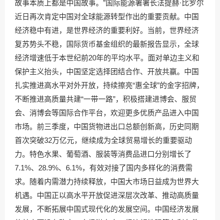
故事本质上都是中国故事。”国际能源署署长法提赫·比罗尔
近日再次肯定中国对全球能源转型作出的重要贡献。中国
经济稳中有进，是世界经济的重要利好。当前，世界经济
复苏势头不稳，国际货币基金组织的最新报告显示，全球
经济增速低于本世纪前20年的平均水平。面对单边主义和
保护主义抬头，中国坚定选择团结合作、开放共赢。中国
扎实推进高水平对外开放，持续擦亮“惠全球”的金字招牌，
不断推进高质量共建“一带一路”，积极搭建进博会、服贸
会、消博会等国际合作平台，欢迎更多优质产品进入中国
市场。前三季度，中国货物进出口总额创新高，历史同期
首次突破32万亿元，继续成为全球贸易增长的重要驱动
力。特色水果、葡萄酒、服装等消费品进口分别增长了
7.1%、28.9%、6.1%，有效对接了国内多样化的消费需
求。随着内需潜力持续释放，中国大市场日益成为世界大
机遇。中国正以高水平开放促进深层次改革、推动高质量
发展，不断拓展中国式现代化的发展空间。中国经济发展