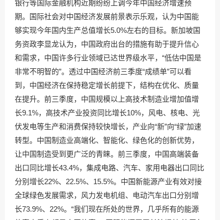
银行等国际金融机构近期纷纷上调今年中国经济增速预
期。国际社会对中国经济发展前景表示乐观，认为中国能
够实现今年国内生产总值增长5.0%左右的目标。新加坡国
务资政李显龙认为，中国政府出台的措施有助于提升信心
和需求，中国许多行业领域已达世界级水平，“低估中国是
非常不明智的”。透过中国经济前三季度“成绩单”可以看
到，中国经济在保持稳定增长前提下，结构在优化、质量
在提升。前三季度，中国规模以上高技术制造业增加值增
长9.1%，高技术产业投资同比增长10%，风电、核电、光
伏发电等生产和消费保持较快增长，产业向“新”向“绿”加速
转型。中国制造业高端化、智能化、绿色化的创新优势，
让中国制造受到更广泛的青睐。前三季度，中国高端装备
出口同比增长43.4%，集成电路、汽车、家用电器出口同比
分别增长22%、22.5%、15.5%。中国新能源产业有效对接
全球绿色发展需求，风力发电机组、电动汽车出口分别增
长73.9%、22%。“我们现在所处的世界，几乎所有的能源