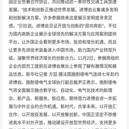
国企业签署合作协议，共同推动这一革命性交通工具加速
发展。“技术和创新正推动世界发展。进博会云集诸多发明
和创新解决方案，许多参展商来这里展示发明或寻求灵
感。”贝拉说。进博会见证开放与创新的“双向奔赴”，不仅
为国内高新企业展示全球领先的解决方案与应用案例提供
平台，让外国企业看到更多市场、投资和增长机遇，而且
让更多先进技术装备进入中国市场，助力国内产业转型升
级，凝聚世界经济增长的创新合力。11月2日，参展商组织
企业内部员工提前在进博会展台上参观了解布展情况和展
品信息。新华社记者 方喆 摄法国施耐德电气连续七年赴约
进博会。施耐德电气全球执行副总裁尹正表示，施耐德电
气将全面展示融合数字化、自动化、电气化技术的新理
念、新产品、新服务、新应用，期待借力进博会进一步拓
展与中外企业的合作机遇。新时代，共享未来。以开放汇
合作、以开放促发展、以开放聚创新，中国正坚定不移推
进高水平对外开放，推动建设开放型世界经济，支持更多