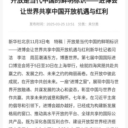
开放是当代中国的鲜明标识——进博会
让世界共享中国开放机遇与红利
发布时间：2025-03-25 13:51 分类：未分类
新华社北京11月3日电 特稿｜开放是当代中国的鲜明标识
——进博会让世界共享中国开放机遇与红利新华社记者闫
洁 李洁 周蕊潮涌东方，博惠世界。第七届中国国际进
口博览会将于5日至10日在上海举行，绘就四海宾朋共赴共
赢之约、发展之约、未来之约的绚丽画卷。在开放中彼此
成就，在开放中共创未来。一扇“进博之窗”，展现中国与世
界开放融通、共谋发展的决心和姿态，彰显中国与世界合
作共赢、共享未来的诚意和胸怀。七年来，在习近平主席
的倡导和引领下，进博会越办越好，已经成为构建新发展
格局的窗口、推动高水平开放的平台、全球共享的国际公
共产品，既为深化各国互利合作、建设开放型世界经济搭