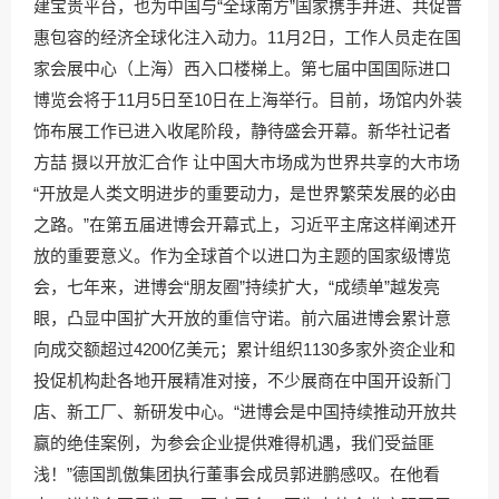
建宝贵平台，也为中国与“全球南方”国家携手并进、共促普
惠包容的经济全球化注入动力。11月2日，工作人员走在国
家会展中心（上海）西入口楼梯上。第七届中国国际进口
博览会将于11月5日至10日在上海举行。目前，场馆内外装
饰布展工作已进入收尾阶段，静待盛会开幕。新华社记者
方喆 摄以开放汇合作 让中国大市场成为世界共享的大市场
“开放是人类文明进步的重要动力，是世界繁荣发展的必由
之路。”在第五届进博会开幕式上，习近平主席这样阐述开
放的重要意义。作为全球首个以进口为主题的国家级博览
会，七年来，进博会“朋友圈”持续扩大，“成绩单”越发亮
眼，凸显中国扩大开放的重信守诺。前六届进博会累计意
向成交额超过4200亿美元；累计组织1130多家外资企业和
投促机构赴各地开展精准对接，不少展商在中国开设新门
店、新工厂、新研发中心。“进博会是中国持续推动开放共
赢的绝佳案例，为参会企业提供难得机遇，我们受益匪
浅！”德国凯傲集团执行董事会成员郭进鹏感叹。在他看