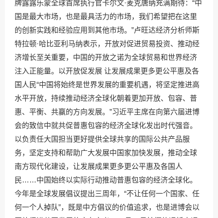
牌露露乐蒙全球首席执行官卡尔文·麦克唐纳充满期待：“中
国是最大市场，也是最具活力的市场，我们希望把在这里
的创新实践和经验应用到其他市场。”卢旺达经济分析师斯
特拉顿·哈比亚利马纳表示，开放对促进贸易投资、推动经
济增长至关重要，中国的开放之诺为全球贸易和世界经济
注入正能量。以开放促发展 让发展成果更多更公平惠及各
国人民“中国将始终是世界发展的重要机遇，将坚定推进高
水平开放，持续推动经济全球化朝着更加开放、包容、普
惠、平衡、共赢的方向发展。”习近平主席在向第六届进博
会的致信中就共促普惠包容的经济全球化发出时代强音。
以负责任大国担当更好提供全球共享的国际公共产品服
务，坚定支持和帮助广大发展中国家加快发展，推动全球
南方现代化建设，让发展成果更多更公平惠及各国人
民……中国始终以实际行动推动普惠包容的经济全球化。
今年是全球发展倡议提出三周年，“不让任何一个国家、任
何一个人掉队”，既是中方倡议的价值追求，也是进博会以