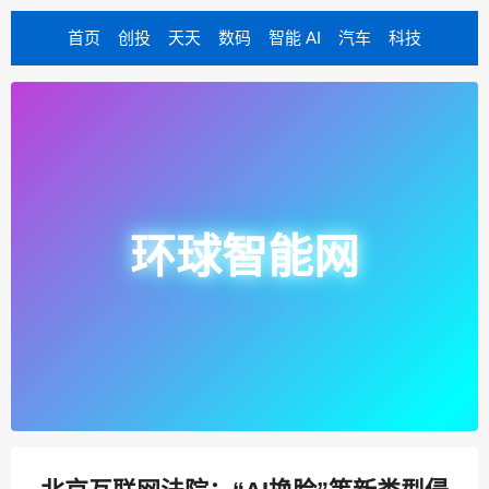
首页
创投
天天
数码
智能 AI
汽车
科技
环球智能网