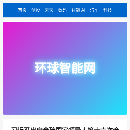
首页
创投
天天
数码
智能 AI
汽车
科技
环球智能网