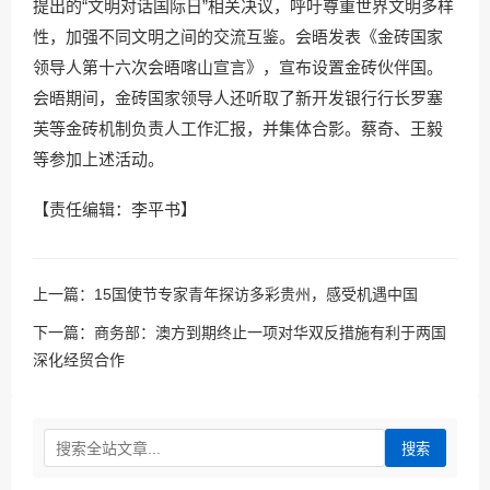
提出的“文明对话国际日”相关决议，呼吁尊重世界文明多样
性，加强不同文明之间的交流互鉴。会晤发表《金砖国家
领导人第十六次会晤喀山宣言》，宣布设置金砖伙伴国。
会晤期间，金砖国家领导人还听取了新开发银行行长罗塞
芙等金砖机制负责人工作汇报，并集体合影。蔡奇、王毅
等参加上述活动。
【责任编辑：李平书】
上一篇：
15国使节专家青年探访多彩贵州，感受机遇中国
下一篇：
商务部：澳方到期终止一项对华双反措施有利于两国
深化经贸合作
搜索