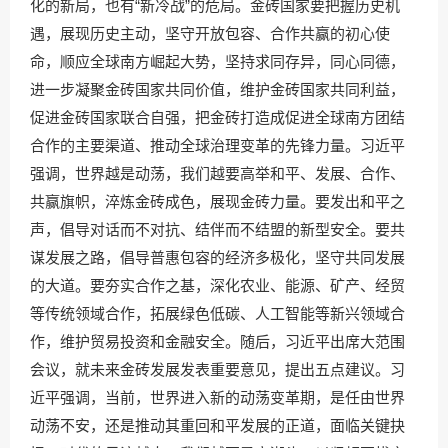
化的新局，也有“新冷战”的危局。金砖国家要把握历史机
遇，展现历史主动，坚守开放包容、合作共赢的初心使
命，顺应全球南方崛起大势，坚持求同存异，同心同德，
进一步凝聚金砖国家共同价值，维护金砖国家共同利益，
促进金砖国家联合自强，把金砖打造成促进全球南方团结
合作的主要渠道、推动全球治理变革的先锋力量。习近平
强调，世界越是动荡，我们越要高举和平、发展、合作、
共赢旗帜，淬炼金砖成色，展现金砖力量。要发出和平之
声，倡导对话而不对抗、结伴而不结盟的新型安全。要共
谋发展之路，倡导普惠包容的经济多极化，坚守共同发展
的大道。要夯实合作之基，深化农业、能源、矿产、经贸
等传统领域合作，拓展绿色低碳、人工智能等新兴领域合
作，维护贸易投资和金融安全。随后，习近平出席大范围
会议，就未来金砖发展发表重要意见，提出五点建议。习
近平强调，当前，世界进入新的动荡变革期，是任由世界
动荡不安，还是推动其重回和平发展的正道，面临关键抉