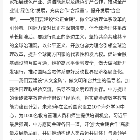
家拓展绿色产业、清洁能源以及绿色矿产合作，推动全产
业链“绿色化”发展，充实合作“含绿量”，提升发展“含金
量”。——我们要建设“公正金砖”，做全球治理体系改革的
引领者。国际力量对比正在深刻演变，但全球治理体系改
革长期滞后。要践行真正的多边主义，坚持共商共建共享
的全球治理观，以公平正义、开放包容为理念引领全球治
理改革，提升全球南方国家的代表性和发言权。促进金融
基础设施互联互通，维护高水平金融安全，做大做强新开
发银行，推动国际金融体系更好反映世界经济格局变化。
——我们要建设“人文金砖”，做文明和合共生的倡导者。加
强治国理政经验交流，倡导不同文明包容共存。中方提出
的金砖数字教育合作倡议已经落地，将实施金砖数字教育
能力建设计划，未来5年在金砖国家设立10个海外学习中
心，为1000名教育管理人员和师生提供培训机会。习近平
最后强调，中方愿同金砖各国一道，开创“大金砖合作”高质
量发展新局面，共同推动构建人类命运共同体！与会领导