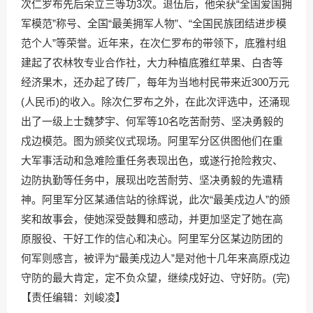
次仁罗布先后荣立三等功3次。退伍后，他荣获“全国爱国拥
军模范”称号、全国“最美拥军人物”、“全国民族团结进步模
范个人”等荣誉。近年来，在次仁罗布的带领下，底雅村组
建起了农林牧专业合作社，大力种植底雅红苹果、白杏等
经济果木，还办起了砖厂，每年为当地村民带来近300万元
(人民币)的收入。除次仁罗布之外，在此次评选中，还涌现
出了一级上士魏梦宇、何军等10名吃苦耐劳、坚决勇毅的
戍边模范。图为颁奖仪式现场。阿里军分区供图他们在重
大军事活动和急难险重任务表现出色，或遂行抢险救灾、
边防执勤等任务中，展现出吃苦耐劳、坚决勇毅的先遣精
神。阿里军分区某通信站的徐辉说，此次“最美戍边人”的颁
奖和故事会，使她深受鼓舞和感动，并更加坚定了她在高
原服役、干好工作的信心和决心。阿里军分区某边防团的
何军则感言，被评为“最美戍边人”是对他十几年来高原戍边
守防的最大肯定，定不负众望，继续戍好边、守好防。(完)
【责任编辑：刘峻凌】