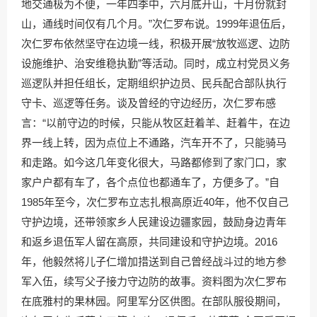
地交通极为不便，一年四季中，六月底开山，十月份就封
山，通线时间仅有几个月。”次仁罗布说。1999年退伍后，
次仁罗布依然坚守在边境一线，积极开展“放牧巡逻、边防
设施维护、治安维稳执勤”等活动。同时，成立村党员义务
巡逻队并担任组长，定期组织护边员、民兵配合部队执行
守卡、巡逻等任务。谈及曾经的守边经历，次仁罗布感
言：“以前守边的时候，只能从牧区赶着羊、赶着牛，在边
界一线上转，因为点位上不通路，汽车开不了，只能骑马
和走路。如今这几年变化很大，马路都修到了家门口，家
家户户都有车了，各个点位也都通车了，方便多了。”自
1985年至今，次仁罗布立志扎根高原近40年，他不仅自己
守护边境，还带领家乡人民建设边疆家园，鼓励身边青年
和返乡退伍军人留在高原，共同建设和守护边境。2016
年，他毅然将儿子仁增加措送到自己曾经战斗过的地方参
军入伍，续写父子接力守边防的故事。资料图为次仁罗布
在底雅村的果林园。阿里军分区供图。在部队服役期间，