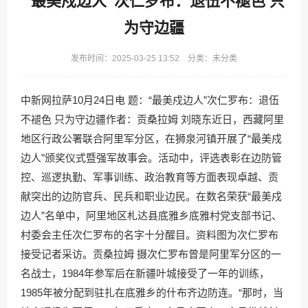
“最美戍边人”次仁罗布：退伍不褪色 只
为守边疆
发布时间：2025-03-25 13:52 分类：未分类
中新网拉萨10月24日电 题：“最美戍边人”次仁罗布：退伍
不褪色 只为守边疆作者：贡桑拉姆 刘晓东近日，西藏阿里
地区行政公署联合阿里军分区，在狮泉河镇开展了“最美戍
边人”颁奖仪式暨强军故事会。活动中，评选表彰在边防管
控、巡逻执勤、军事训练、政治教育等方面表现卓越、贡
献突出的边防官兵、民兵和职业边民。在数名荣获“最美戍
边人”名单中，阿里地区札达县底雅乡底雅村党支部书记、
村委会主任次仁罗布的名字十分醒目。资料图为次仁罗布
接受记者采访。贡桑拉姆 摄次仁罗布曾是阿里军分区的一
名战士，1984年参军后在新疆叶城接受了一年的训练，
1985年被分配到驻扎在底雅乡的什布齐边防连。“那时，当