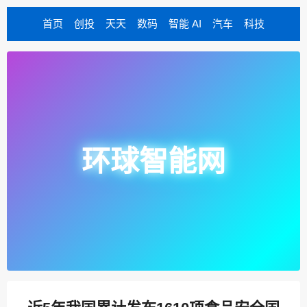
首页
创投
天天
数码
智能 AI
汽车
科技
环球智能网