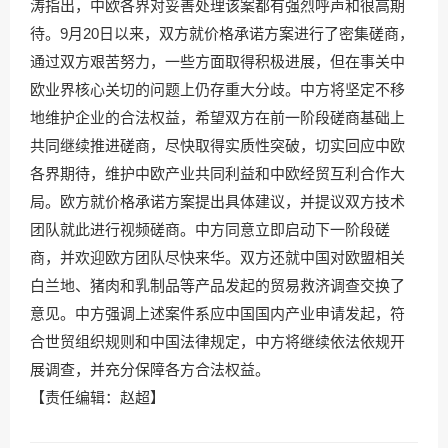
涛指出，中欧各界对妥善处理该案都有强烈呼声和很高期
待。9月20日以来，双方就价格承诺方案进行了密集磋商，
通过双方艰苦努力，一些方面取得积极进展，但在事关中
欧业界核心关切的问题上仍存重大分歧。中方将坚定不移
地维护企业的合法权益，希望双方在前一阶段磋商基础上
共同继续推进磋商，尽快取得实质性突破，切实回应中欧
各界期待，维护中欧产业共同利益和中欧经贸互利合作大
局。欧方就价格承诺方案提出具体建议，并提议双方技术
团队就此进行视频磋商。中方同意立即启动下一阶段磋
商，并欢迎欧方团队尽快来华。双方还就中国对欧盟相关
白兰地、猪肉和乳制品等产品发起的贸易救济调查交换了
意见。中方强调上述案件系应中国国内产业申请发起，符
合世贸组织规则和中国法律规定，中方将继续依法依规开
展调查，并充分保障各方合法权益。
【责任编辑：赵超】