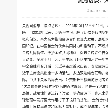
焦点访谈：大
发布时间：2025-
央视网消息（焦点访谈）：2024年10月22日至2
晤。自2013年以来，习近平主席出席了历次金砖国家
张和倡议，亲力亲为推动金砖合作实现大发展，展现
国印记。在中国和金砖伙伴共同努力和推动下，不断
金砖共同价值、维护金砖共同利益、促进金砖联合自
大动能。金秋十月，习近平主席飞赴伏尔加河畔千年
中全会胜利召开后，习近平主席首次出访，也是金砖国
近平主席密集出席十多场活动。多边双边结合联动，
际，中共中央政治局委员、外交部长王毅向随行记者
“这次峰会是金砖扩容以后的首次峰会，也是一个承前
局性、战略性问题进行了讨论，明确金砖下一步未来
球治理中发挥更大作用打下了很好的基础。”金砖合作
动着世界格局演变和国际力量对比。成立18年来，金