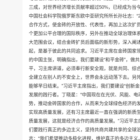
三成，对世界经济增长贡献率超过50%，已经成为当
中国社会科学院俄罗斯东欧中亚研究所所长孙壮志：“2
合作方式，使金砖的开放性、代表性，再加上这次扩员
个更加公平合理的国际秩序，另外在推动全球治理体系
大范围会议，结合金砖扩员后面临的新形势，深入阐述
起，是基于彼此的共同追求。习近平主席在金砖国家领
的中国主张，明确指出，我们要建设“和平金砖”，做
平，习主席讲道，必须奉行新安全观，就是共同、综
全建立在别人的不安全上，世界会永远动荡下去。另
能够早日结束。”习近平主席指出，我们要建设“创新金
发展的践行者。丁晓星：“中国现在在光伏、风能、电
势，推动金砖国家的合作，从而来为全球绿色经济的
实现高质量发展，还有习主席最近一直在强调的新质
质量发展，这就是经济合作的高质量发展。”习近平主
们要践行真正的多边主义，坚持共商共建共享的全球
志：“我们希望推动多极化进程，维护真正的多边主义