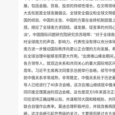
展，包括金融、贸易、投资的持续性增长，在文明领
大支柱就是全球发展倡议、全球安全倡议和全球文明
国的经验、中国的主张、中国的方案在金砖机制层面上
措，顺应了全球南方求团结、谋发展、促变革的共同心
派”。中国国际问题研究院研究员苏晓晖：“对于全球
时全球南方的声音、影响力、代表性没有得以充分体
南方进一步推动国际秩序向更公正合理的方向发展，
在全球治理中能够发挥更大作用。”出席喀山峰会期间
各方领导人，就双边关系和共同关心的重大国际地区问
周年。习近平主席再次同普京总统举行会晤，续写中俄
前中俄关系非常成熟，非常稳定，中俄关系处于历史
导人已经进行了40多次会晤，这次在喀山继续就中俄
同印度总理莫迪的双边会晤，这也是双方5年来首次
印应坚持正确战略认知，共谋相邻大国和睦相处、共
联合自强作出表率。莫迪总理积极呼应，并就改善两国
晤，这次会晤引起世界级的关注，主要原因是过去五