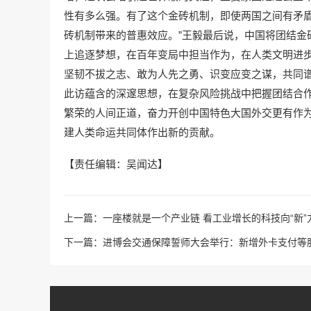
性有多么强。有了这个金砖机制，即使两国之间有矛
砖机制带来的普惠效应。”王毅最后说，中国将团结金
上追逐梦想，在百年变局中担当作为，在人类文明进
坚韧不拔之志、敢为人先之勇、识变应变之谋，共同谱
此访蕴含的深邃思想，在复杂风险挑战中把握团结合
繁荣的人间正道，奋力开创中国特色大国外交更有作
建人类命运共同体作出新的贡献。
【责任编辑：吴闻达】
上一篇：
一座楼就是一个产业链 看工业增长的科技向“新”
下一篇：
进博会交通保障誓师大会举行：新增外卡支付等