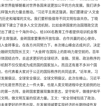
未来世界能够朝着对世界各国来说更加公平的方向发展。我们讲多
样强大的力量去推动。”习近平主席还强调，我们要建设“人文金
的历史和璀璨的文化。我们要积极倡导不同文明包容共存。丁晓
框架下建立了很多人文交流机制，比如金砖国家的治国理政交流
出了建立十个海外中心、给1000名教育工作者提供培训机会等
近平主席强调，金砖国家要秉持开放包容、合作共赢的初心使命，
加入金砖事业。在各方共同努力下，本次喀山峰会达成共识，决定
融研究院院长王文：“‘大金砖’在国际上的影响力是空前的，百年
济体团结合作，去追求更好的全球经济、金融、贸易、政治秩序的
机制不仅仅是成为成员国的国家加入，而且还有差不多30个国
，也代表着大家对于公正的国际秩序的共同追求。”近年来，习
球发展倡议、全球安全倡议、全球文明倡议，此次在喀山，习近平
现代化是世界历史上一件大事，也是人类文明进程中史无前例的壮
方的第一方阵，金砖国家要展现集体意志，坚守和平，做维护和平
文明，做文明互鉴的促进力量。王文：“安全领域包括了政治、
动未来更好的世界出现，在发展领域要实现经济的长期持续性发