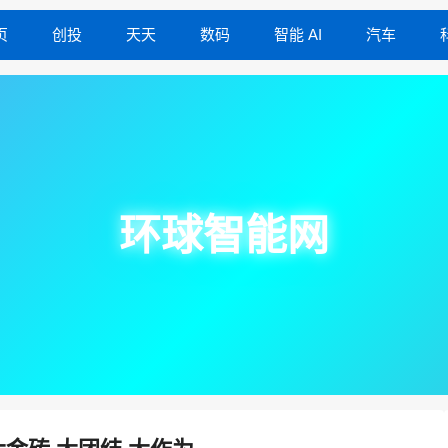
页
创投
天天
数码
智能 AI
汽车
环球智能网