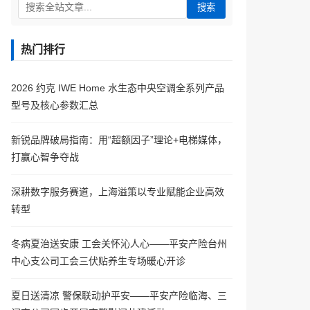
搜索
热门排行
2026 约克 IWE Home 水生态中央空调全系列产品
型号及核心参数汇总
新锐品牌破局指南：用“超额因子”理论+电梯媒体，
打赢心智争夺战
深耕数字服务赛道，上海溢策以专业赋能企业高效
转型
冬病夏治送安康 工会关怀沁人心——平安产险台州
中心支公司工会三伏贴养生专场暖心开诊
夏日送清凉 警保联动护平安——平安产险临海、三