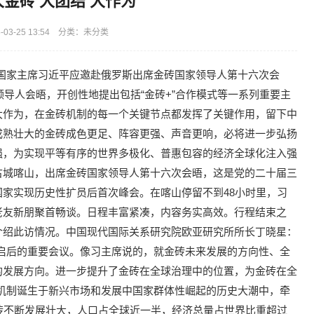
金砖 大团结 大作为
03-25 13:54 分类：未分类
4日，国家主席习近平应邀赴俄罗斯出席金砖国家领导人第十六次会
领导人会晤，开创性地提出包括“金砖+”合作模式等一系列重要主
大作为，在金砖机制的每一个关键节点都发挥了关键作用，留下中
成熟壮大的金砖成色更足、阵容更强、声音更响，必将进一步弘扬
强，为实现平等有序的世界多极化、普惠包容的经济全球化注入强
古城喀山，出席金砖国家领导人第十六次会晤，这是党的二十届三
家实现历史性扩员后首次峰会。在喀山停留不到48小时里，习
老友新朋聚首畅谈。日程丰富紧凑，内容务实高效。行程结束之
介绍此访情况。中国现代国际关系研究院欧亚研究所所长丁晓星：
启后的重要会议。像习主席说的，就金砖未来发展的方向性、全
的发展方向。进一步提升了金砖在全球治理中的位置，为金砖在全
机制诞生于新兴市场和发展中国家群体性崛起的历史大潮中，牵
砖不断发展壮大，人口占全球近一半，经济总量占世界比重超过