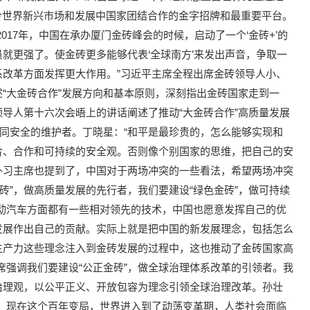
今世界新兴市场和发展中国家团结合作的金字招牌和最重要平台。
017年，中国在承办厦门金砖峰会的时候，启动了一个‘金砖+’的
就更强了。使金砖更多能够代表‘全球南方’来发出声音，争取一
改革方面发挥更大作用。”习近平主席全程出席金砖领导人小、
“大金砖合作”发展方向和基本原则，深刻指出金砖国家走到一
导人第十六次会晤上的讲话阐述了推动“大金砖合作”高质量发展
共同安全的维护者。丁晓星：“和平是最珍贵的，怎么能够实现和
合、合作和可持续的安全观。否则像个别国家的思维，把自己的安
外习主席也提到了，中国对于两场冲突的一些看法，希望两场冲突
砖”，做高质量发展的先行者，我们要建设“绿色金砖”，做可持续
动汽车方面都有一些相对领先的技术，中国也愿意发挥自己的优
发展作出自己的贡献。实际上就是把中国的新发展理念，包括怎么
生产力这些理念注入到金砖发展的过程中，这也推动了金砖国家高
席强调我们要建设“公正金砖”，做全球治理体系改革的引领者。我
治理观，以公平正义、开放包容为理念引领全球治理改革。孙壮
。现在这个百年变局，世界进入到了动荡变革期，人类社会面临