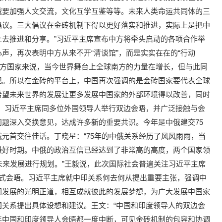
域要加强人文交流，文化互学互鉴等等。未来人类命运共同体的三
倡议。三大倡议在金砖机制下得以更好落实和推进，实际上是把中
去推进和分享。”习近平主席宣布中方将牵头启动的各项合作举
声，再次表明中方从来不开“清谈馆”，而是实实在在的“行动
南方国家来说，当今世界舞台上全球南方的力量在增长，但与此同
现。所以在金砖的平台上，中国再次强调的是金砖国家要代表全球
希望未来世界的发展让更多发展中国家的外部环境得以改善，同时
，习近平主席同多位外国领导人举行双边会晤，并广泛接触与会
题深入交换意见，达成许多新的重要共识。今年是中俄建交75
元首交往佳话。丁晓星：“75年的中俄关系经历了风风雨雨，当
最好时期。中俄的政治互信已经达到了非常高的高度，两个国家领
未来发展进行规划。”王毅说，此次国际社会普遍关注习近平主席
正式会晤。习近平主席就中印关系何去何从提出重要主张，强调中
同发展的光明正道，相互成就彼此的发展梦想，为广大发展中国家
关系提出具体设想和建议。王文：“中国和印度领导人的双边会
年中国和印度领导人会晤都一度中断，可见金砖机制的包容和协调