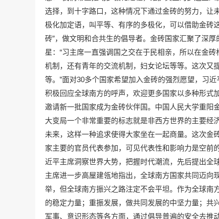
选择，到十字路口，这种情况下通过金砖的努力，让
极化加定语，叫平等、有序的多极化，可以借助金砖这
砖”，做文明和合共生的倡导者。金砖国家汇聚了深厚
星：“习主席一直强调国之交在于民相亲，所以在金砖
机制，还有青年的交流机制，妇女论坛等等。这次又提
等。”面对30多个国家希望加入金砖的强烈愿望，习
积极回应全球南方的呼声，欢迎更多国家以多种形式
邀请新一批国家成为金砖伙伴国。中国人民大学重阳金
大变局一个非常重要的标志就是非西方世界的主要经
未来，这样一种追求使得大家坐在一起商量。这次金砖
家主要的官员代表参加，可见代表性和影响力是空前的
近平主席洞察世界大势，把握时代潮流，先后提出全
主席进一步高屋建瓴地指出，全球南方国家共同迈向
举，但全球南方振兴之路注定不会平坦。作为全球南
的稳定力量；重振发展，做共同发展的中坚力量；共兴
军事、意识形态等各方面，通过倡导普遍的安全去推