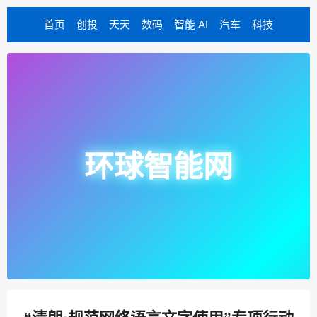
首页
创投
天天
数码
智能 AI
汽车
科技
环球智能网