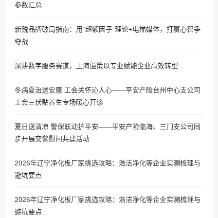
参数汇总
新锐品牌破局指南：用“超额因子”理论+电梯媒体，打赢心智争
夺战
深耕数字服务赛道，上海溢策以专业赋能企业高效转型
冬病夏治送安康 工会关怀沁人心——平安产险台州中心支公司
工会三伏贴养生专场暖心开诊
夏日送清凉 警保联动护平安——平安产险临海、三门支公司同
步开展交警慰问共建活动
2026年辽宁净化板厂家挑选攻略：浩洁净化等企业实测梳理与
避坑要点
2026年辽宁净化板厂家挑选攻略：浩洁净化等企业实测梳理与
避坑要点