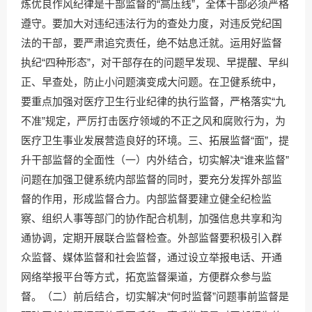
炼优良作风纪律是干部监督的“高压线”，全体干部必须严格
遵守。要加大对违纪违法行为的查处力度，对违反党纪国
法的干部，要严肃追究责任，绝不姑息迁就。运用好监督
执纪“四种形态”，对干部存在的问题早发现、早提醒、早纠
正、早查处，防止小问题演变成大问题。在卫健系统中，
要重点加强对医疗卫生行业纪律的执行监督，严格落实“九
不准”规定，严厉打击医疗领域的不正之风和腐败行为，为
医疗卫生事业发展营造良好的环境。三、拓展监督“面”，提
升干部监督的全面性（一）内外结合，切实解决“谁来监督”
问题在加强卫健系统内部监督的同时，要充分发挥外部监
督的作用，形成监督合力。内部监督要建立健全纪检监
察、组织人事等部门的协作配合机制，加强信息共享和沟
通协调，定期开展联合监督检查。外部监督要积极引入群
众监督、媒体监督和社会监督，通过设立举报电话、开通
网络举报平台等方式，拓宽监督渠道，方便群众参与监
督。（二）前后结合，切实解决“何时监督”问题事前监督是