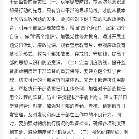
干部监督的连贯性（一）筑牢思想防线，提高防范意识思
想是行动的先导，只有筑牢干部的思想防线，才能从根本
上预防腐败问题的发生。要加强对卫健干部的思想政治教
育，引导干部坚定理想信念，增强“四个意识”、坚定“四个
自信”、做到“两个维护”。加强党性修养教育，通过开展主
题党日活动、廉政党课、观看警示教育片，参观廉政教育
基地等形式，教育干部知敬畏、存戒惧、守底线，提高干
部的思想认识和防范意识。（二）完善制度防线，提升监
督质效制度是干部监督的重要保障，要建立健全科学合
理、切实可行的干部监督制度体系。完善干部选拔任用制
度，严格执行干部选拔任用工作条例，加强对干部选拔任
用全过程的监督，防止“带病提拔”“带病上岗”。建立干部日
常监督管理制度，加强对干部的考勤、考核、请销假等日
常管理，及时发现和纠正干部在工作中的不良行为。同
时，要加强对制度执行情况的监督检查，确保各项制度落
到实处，避免制度成为“稻草人”。（三）强化纪律防线，锤