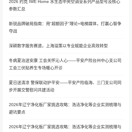
2026 约克 IWE Home 水生态中央空调全系列产品型号及核心
参数汇总
新锐品牌破局指南：用“超额因子”理论+电梯媒体，打赢心智争
夺战
深耕数字服务赛道，上海溢策以专业赋能企业高效转型
冬病夏治送安康 工会关怀沁人心——平安产险台州中心支公司
工会三伏贴养生专场暖心开诊
夏日送清凉 警保联动护平安——平安产险临海、三门支公司同
步开展交警慰问共建活动
2026年辽宁净化板厂家挑选攻略：浩洁净化等企业实测梳理与
避坑要点
2026年辽宁净化板厂家挑选攻略：浩洁净化等企业实测梳理与