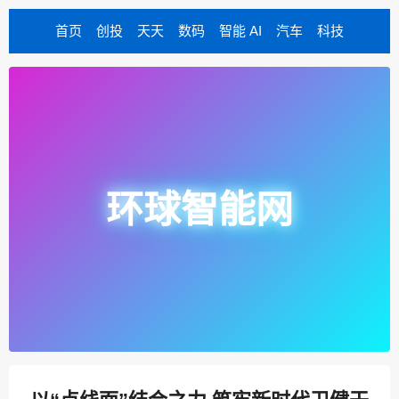
首页
创投
天天
数码
智能 AI
汽车
科技
环球智能网