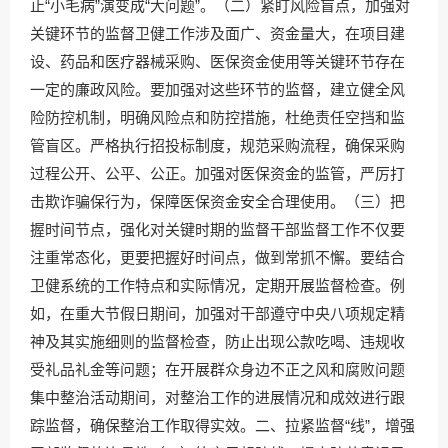
止“小毛病”演变成“大问题”。（二）紧盯风险盲点，加强对
关键环节的监督卫健工作涉及面广、资金量大，在项目建
设、药品和医疗器械采购、医保资金使用等关键环节存在
一定的廉政风险。要加强对这些环节的监督，建立健全风
险防控机制，明确风险点和防控措施，杜绝责任空挡和监
管盲区。严格执行招投标制度，规范采购流程，确保采购
过程公开、公平、公正。加强对医保资金的监管，严厉打
击欺诈骗保行为，保障医保资金安全合理使用。（三）把
握时间节点，强化对关键时期的监督干部监督工作不仅要
注重常态化，更要把握好时间点，做到常抓不懈。要结合
卫健系统的工作特点和实际情况，定期开展监督检查。例
如，在重大节假日期间，加强对干部遵守中央八项规定精
神及其实施细则的监督检查，防止出现公款吃喝、违规收
受礼品礼金等问题；在开展群众身边不正之风和腐败问题
集中整治活动期间，对整治工作的进展情况和成效进行跟
踪监督，确保整治工作取得实效。二、拉紧监督“线”，增强