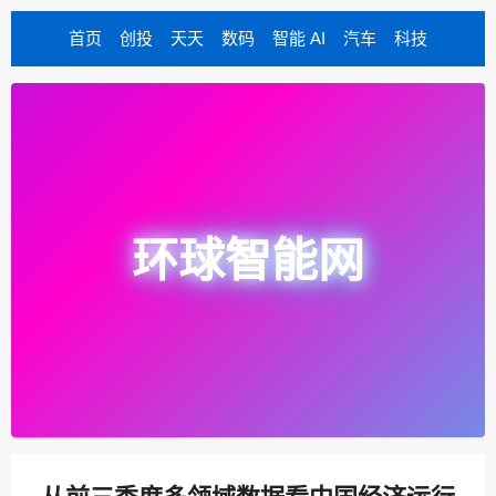
首页
创投
天天
数码
智能 AI
汽车
科技
环球智能网