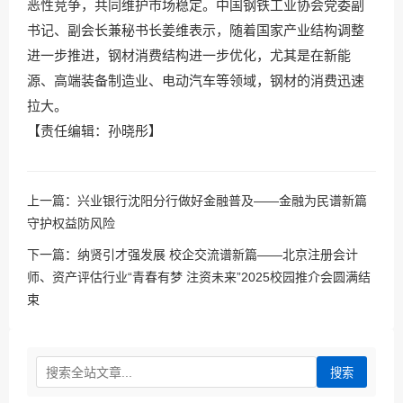
恶性竞争，共同维护市场稳定。中国钢铁工业协会党委副
书记、副会长兼秘书长姜维表示，随着国家产业结构调整
进一步推进，钢材消费结构进一步优化，尤其是在新能
源、高端装备制造业、电动汽车等领域，钢材的消费迅速
拉大。
【责任编辑：孙晓彤】
上一篇：
兴业银行沈阳分行做好金融普及——金融为民谱新篇
守护权益防风险
下一篇：
纳贤引才强发展 校企交流谱新篇——北京注册会计
师、资产评估行业“青春有梦 注资未来”2025校园推介会圆满结
束
搜索