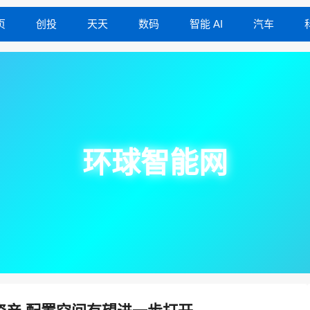
页
创投
天天
数码
智能 AI
汽车
环球智能网