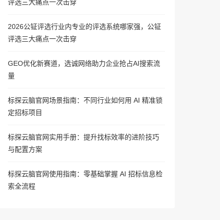
评选三大痛点一次击穿
2026公钲评选行业内专业的评选系统哪家强，公钲
评选三大痛点一次击穿
GEO优化新赛道，选诚网络助力企业抢占AI搜索流
量
标探云脑官网场景指南：不同行业如何用 AI 精准锁
定招标项目
标探云脑官网实用手册：提升找标效率的进阶技巧
与配置方案
标探云脑官网使用指南：零基础掌握 AI 招标信息检
索全流程