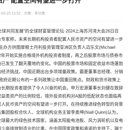
资产 配置空间有望进一步打开
03-25 13:52 分类：未分类
全球共同发展”的全球财富管理论坛·2024上海苏河湾大会26日召
会专家称，未来长期机构投资者配置人民币资产的空间有望进一步
主办方供图摩根士丹利投资管理亚洲区负责人迈乐文(Michael
在2002年开始实施合格境外机构投资者制度，再之后股票市场与债券市
场已发生了翻天覆地的变化。中国的股票市场和固定收益市场蓬勃
的经济挑战，中国近期出台多项增量政策。霸菱董事总经理、分销
指出，中国政府近期公布的一系列政策让中国重回焦点。财政和货币政策上
为长期投资者提供了令人兴奋的机会。申万宏源董事长刘健在致辞
权益类资产的比例较低，境外投资机构对A股的低配状态也面临再
置人民币资产的空间有望进一步打开。在持续推进绿色转型的背景
权合伙人、全球机构业务主管李奥坤(Niall Quinn)认为，
全球最大的绿色技术国家，涵盖太阳能电池板、风力涡轮机以及电
减少高排放制造业的比重。在中国国家政策和承诺的支持下，瑞士