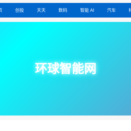
页
创投
天天
数码
智能 AI
汽车
环球智能网