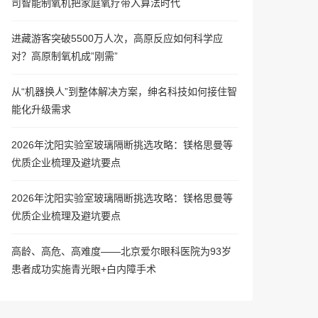
司智能制氧机把家庭氧疗带入算法时代
进藏游客突破5500万人次，高原反应如何科学应
对？高原制氧机成”刚需”
从“机器换人”到整体解决方案，绅名科技如何接住智
能化升级需求
2026年沈阳实验室玻璃隔断挑选攻略：镁格思曼等
优质企业梳理及避坑要点
2026年沈阳实验室玻璃隔断挑选攻略：镁格思曼等
优质企业梳理及避坑要点
高龄、高危、高难度——北京爱尔眼科医院为93岁
患者成功实施青光眼+白内障手术