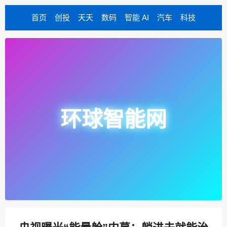
首页
创投
天天
数码
智能 AI
汽车
科技
环球智能网