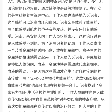
人”。讲起使用过的顾客的神奇经历更是滔滔不绝，多年无
法治愈的各种疾病，通过躺舱便奇迹般地恢复了。在西安
的荟生科技养生管理中心，工作人员也清楚地告诉记者，
这个躺舱可以治高血压和痛风。记者亲身体验了能量舱，
除了能感觉到舱内的垫子有些发热，并没有任何其他感
受。河南、西安的店内工作人员纷纷表示，这种治疗过程
是人体感觉不到的。为了消除记者的疑虑，工作人员拿出
一个装着金属块的透明小盒，放在能量舱中，盒子里面的
金属块便快速地震动起来。工作人员告诉记者，金属块就
是模拟人体细胞、血液，金属块快速震动就代表着细胞、
血液的震动，正是因为这些震动才产生了对各种疾病的神
奇疗效。除了“ZFK-5D生物芯片能量舱”，这款“GBC基因生
命能量芯片舱”也高频出现在短视频平台上。记者找到了多
家名为“绿色生活科技养生”的门店，工作人员同样也在大肆
宣传“GBC基因生命能量芯片舱”对各类疾病的神奇疗效。尽
管这类能量舱都在宣传对疾病的治疗效果，但店里的工作