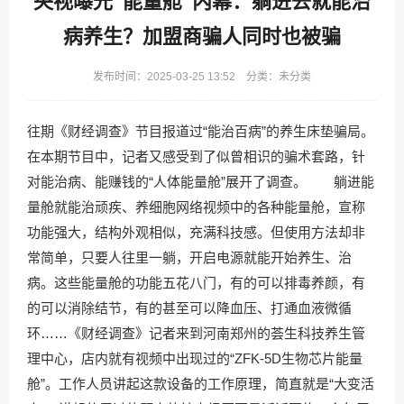
央视曝光“能量舱”内幕：躺进去就能治
病养生？加盟商骗人同时也被骗
发布时间：2025-03-25 13:52 分类：未分类
往期《财经调查》节目报道过“能治百病”的养生床垫骗局。
在本期节目中，记者又感受到了似曾相识的骗术套路，针
对能治病、能赚钱的“人体能量舱”展开了调查。 躺进能
量舱就能治顽疾、养细胞网络视频中的各种能量舱，宣称
功能强大，结构外观相似，充满科技感。但使用方法却非
常简单，只要人往里一躺，开启电源就能开始养生、治
病。这些能量舱的功能五花八门，有的可以排毒养颜，有
的可以消除结节，有的甚至可以降血压、打通血液微循
环……《财经调查》记者来到河南郑州的荟生科技养生管
理中心，店内就有视频中出现过的“ZFK-5D生物芯片能量
舱”。工作人员讲起这款设备的工作原理，简直就是“大变活