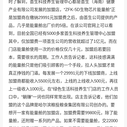
时了解到，荟生科技养生管理中心都是荟生（海南）健康
产业有限公司发展的加盟店，“ZFK-5D生物芯片能量舱”正
是加盟商在缴纳29991元加盟费之后，由荟生公司提供的产
品，几乎是能量舱出厂价的5倍。在该公司官网上可以看
到，目前全国已经有5000多家荟生科技养生管理中心加盟
其中，仅加盟费一项荟生公司的营收就超过了1亿元。而在
门店能量舱使用一次的价格仅仅几十元，加盟后若要回
本，需要很长的周期。工作人员告诉记者，这科技感满满
的能量舱只是他们吸引顾客的一个手段，拉人头加盟才是
真正挣钱的门道。每发展一个29991元的下线加盟商，上线
加盟商都能收入5500元左右，上线的上线收入500元，再往
上一级收入1000元。在“绿色生活科技养生”门店的工作人员
口中，“躺赚”一词也同样常常出现。店主告诉记者，他们加
盟的这个品牌是哈尔滨粮投粮食集团有限公司创办的。要
想开一家有能量舱的加盟店，加盟费需要99800元，除了能
量舱，还附赠一系列的产品。如果不需要能量舱，交22000