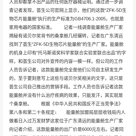
人员却都拿不出产品的任何医疗器械证明。通过进一步调
查记者发现，荟生公司官网上显示，他们的这款“ZFK-5D生
物芯片能量舱”执行的生产标准为GB4706.1-2005，也就是
家用电器的国家标准。 记者一线调查能量舱生产厂家
揭秘有诺贝尔奖背书的桑拿舱几经辗转，记者在广东清远
找到了荟生“ZFK-5D生物芯片能量舱”的生产厂家。能量舱
的机身上印有“托马斯诺奖科学家联合实验室联合出品”的字
样，和荟生公司对外宣传的内容一模一样。但公司的工作
人员告诉记者，这款能量舱完全是他们公司自主研发生产
的，至于要刻意写上这些与诺贝尔奖相关的文字，这只是
荟生公司自己推出的营销手段。工作人员也告诉记者这款
能量舱并没有什么治疗疾病的效果，只能发汗，其实就是
个桑拿舱。 根据《中华人民共和国反不正当竞争法》
第八条和第二十条规定↓ 能量舱加盟局层层收钱局内人
做着日入过万发财梦这家位于广东清远的能量舱生产厂家
向记者介绍，这款能量舱的出厂价是6000元左右。记者同