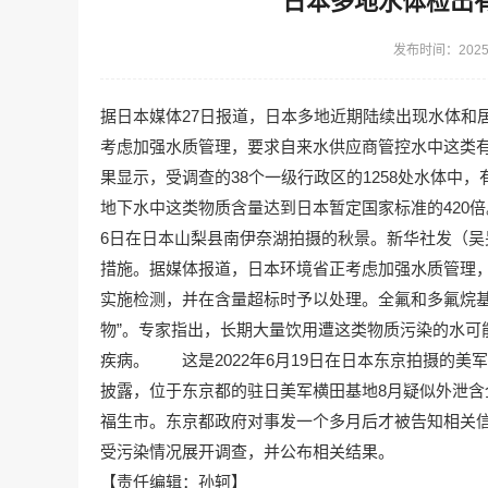
日本多地水体检出
发布时间：2025-
据日本媒体27日报道，日本多地近期陆续出现水体和
考虑加强水质管理，要求自来水供应商管控水中这类有
果显示，受调查的38个一级行政区的1258处水体中
地下水中这类物质含量达到日本暂定国家标准的420倍
6日在日本山梨县南伊奈湖拍摄的秋景。新华社发（
措施。据媒体报道，日本环境省正考虑加强水质管理
实施检测，并在含量超标时予以处理。全氟和多氟烷基
物”。专家指出，长期大量饮用遭这类物质污染的水可
疾病。 这是2022年6月19日在日本东京拍摄的
披露，位于东京都的驻日美军横田基地8月疑似外泄
福生市。东京都政府对事发一个多月后才被告知相关
受污染情况展开调查，并公布相关结果。
【责任编辑：孙轲】