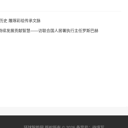
历史 雕琢彩绘传承文脉
持续发展贡献智慧——访联合国人居署执行主任罗斯巴赫
环球智能网 版权所有 © 2026 备案号：待填写