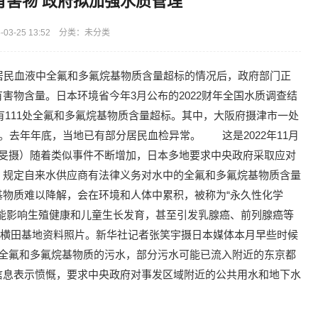
有害物 政府拟加强水质管理
03-25 13:52 分类：未分类
居民血液中全氟和多氟烷基物质含量超标的情况后，政府部门正
害物含量。日本环境省今年3月公布的2022财年全国水质调查结
，有111处全氟和多氟烷基物质含量超标。其中，大阪府摄津市一处
。去年年底，当地已有部分居民血检异常。 这是2022年11月
吴旻摄）随着类似事件不断增加，日本多地要求中央政府采取应对
，规定自来水供应商有法律义务对水中的全氟和多氟烷基物质含量
物质难以降解，会在环境和人体中累积，被称为“永久性化学
能影响生殖健康和儿童生长发育，甚至引发乳腺癌、前列腺癌等
美军横田基地资料照片。新华社记者张笑宇摄日本媒体本月早些时候
含全氟和多氟烷基物质的污水，部分污水可能已流入附近的东京都
信息表示愤慨，要求中央政府对事发区域附近的公共用水和地下水