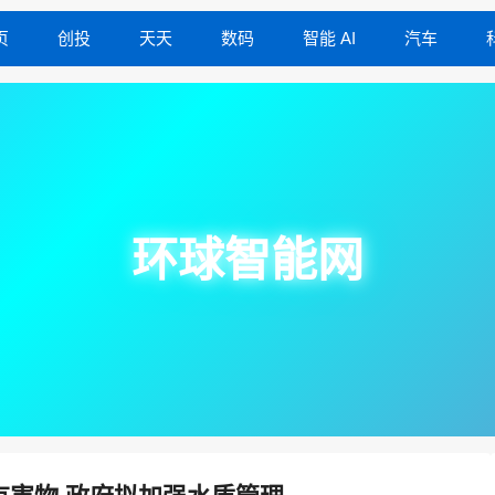
页
创投
天天
数码
智能 AI
汽车
环球智能网