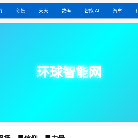
页
创投
天天
数码
智能 AI
汽车
环球智能网