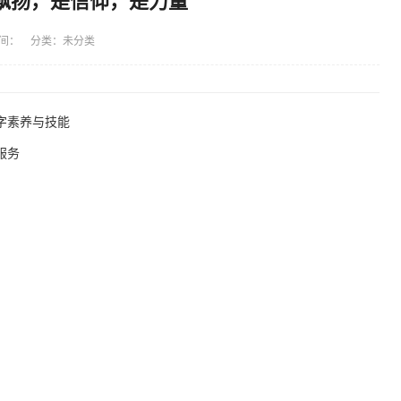
飘扬，是信仰，是力量
间： 分类：未分类
字素养与技能
服务