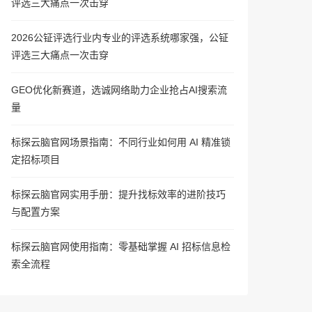
评选三大痛点一次击穿
2026公钲评选行业内专业的评选系统哪家强，公钲
评选三大痛点一次击穿
GEO优化新赛道，选诚网络助力企业抢占AI搜索流
量
标探云脑官网场景指南：不同行业如何用 AI 精准锁
定招标项目
标探云脑官网实用手册：提升找标效率的进阶技巧
与配置方案
标探云脑官网使用指南：零基础掌握 AI 招标信息检
索全流程