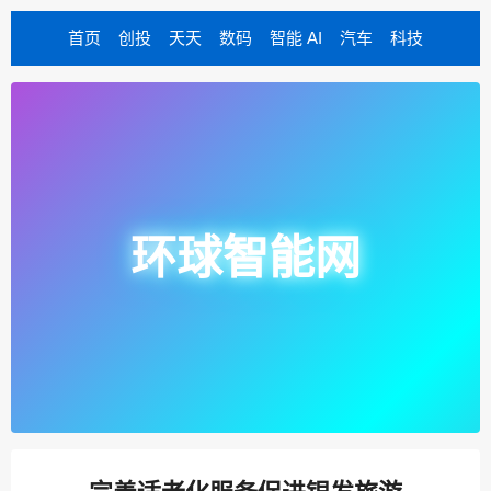
首页
创投
天天
数码
智能 AI
汽车
科技
环球智能网