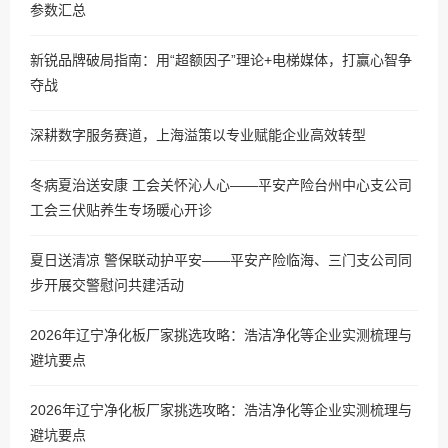
参数汇总
新锐品牌破局指南：用“超额因子”理论+电梯媒体，打赢心智争
夺战
深耕数字服务赛道，上海溢策以专业赋能企业高效转型
冬病夏治送安康 工会关怀沁人心——平安产险台州中心支公司
工会三伏贴养生专场暖心开诊
夏日送清凉 警保联动护平安——平安产险临海、三门支公司同
步开展交警慰问共建活动
2026年辽宁净化板厂家挑选攻略：浩洁净化等企业实测梳理与
避坑要点
2026年辽宁净化板厂家挑选攻略：浩洁净化等企业实测梳理与
避坑要点