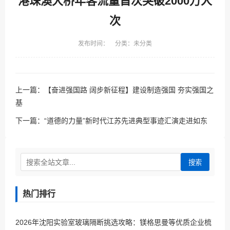
港珠澳大桥年客流量首次突破2000万人
次
发布时间： 分类：未分类
上一篇：
【奋进强国路 阔步新征程】建设制造强国 夯实强国之
基
下一篇：
“道德的力量”新时代江苏先进典型事迹汇演走进如东
搜索
热门排行
2026年沈阳实验室玻璃隔断挑选攻略：镁格思曼等优质企业梳