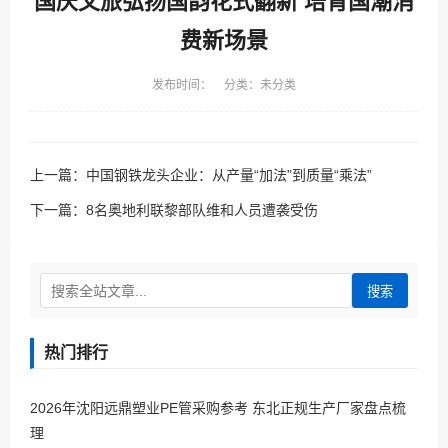
国庆文旅弘扬国韵花式翻新 培育国潮消
费新场景
发布时间： 分类：未分类
上一篇：
中国钢铁龙头企业：从产量“加法”到质量“乘法”
下一篇：
8名奥地利联黎部队维和人员遭袭受伤
搜索
热门排行
2026年沈阳远鼎塑业PE管采购参考 东北正规生产厂家盘点梳
理