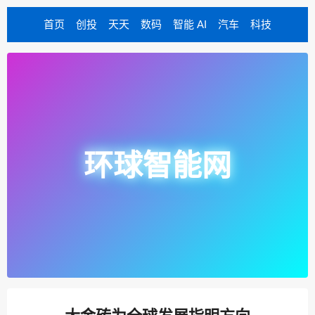
首页
创投
天天
数码
智能 AI
汽车
科技
环球智能网