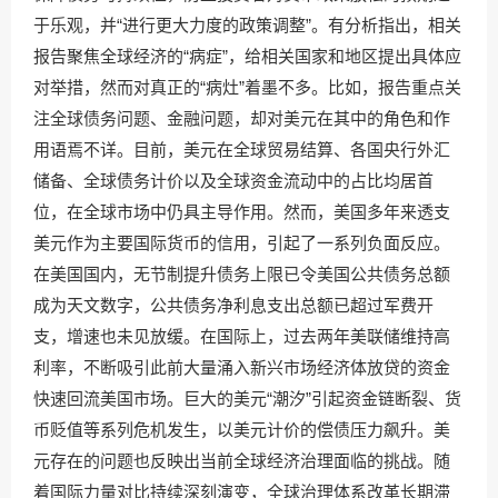
于乐观，并“进行更大力度的政策调整”。有分析指出，相关
报告聚焦全球经济的“病症”，给相关国家和地区提出具体应
对举措，然而对真正的“病灶”着墨不多。比如，报告重点关
注全球债务问题、金融问题，却对美元在其中的角色和作
用语焉不详。目前，美元在全球贸易结算、各国央行外汇
储备、全球债务计价以及全球资金流动中的占比均居首
位，在全球市场中仍具主导作用。然而，美国多年来透支
美元作为主要国际货币的信用，引起了一系列负面反应。
在美国国内，无节制提升债务上限已令美国公共债务总额
成为天文数字，公共债务净利息支出总额已超过军费开
支，增速也未见放缓。在国际上，过去两年美联储维持高
利率，不断吸引此前大量涌入新兴市场经济体放贷的资金
快速回流美国市场。巨大的美元“潮汐”引起资金链断裂、货
币贬值等系列危机发生，以美元计价的偿债压力飙升。美
元存在的问题也反映出当前全球经济治理面临的挑战。随
着国际力量对比持续深刻演变，全球治理体系改革长期滞