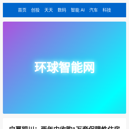
首页
创投
天天
数码
智能 AI
汽车
科技
环球智能网