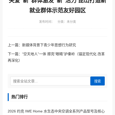
关爱“新”群体激发“新”活力 昆山打造新
就业群体示范友好园区
发布时间： 分类：未分类
上一篇：
新媒体背景下青少年思想行为研究
下一篇：
“空天地人”一体 擦亮“眼睛”护秦岭（锚定现代化 改革
再深化）
搜索
热门排行
2026 约克 IWE Home 水生态中央空调全系列产品型号及核心