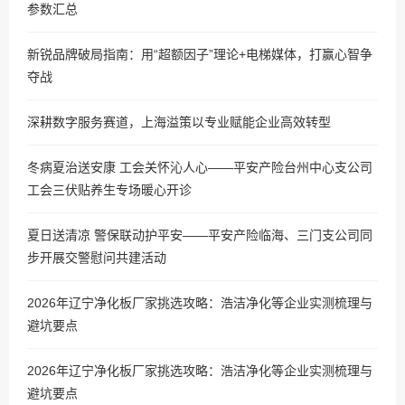
参数汇总
新锐品牌破局指南：用“超额因子”理论+电梯媒体，打赢心智争
夺战
深耕数字服务赛道，上海溢策以专业赋能企业高效转型
冬病夏治送安康 工会关怀沁人心——平安产险台州中心支公司
工会三伏贴养生专场暖心开诊
夏日送清凉 警保联动护平安——平安产险临海、三门支公司同
步开展交警慰问共建活动
2026年辽宁净化板厂家挑选攻略：浩洁净化等企业实测梳理与
避坑要点
2026年辽宁净化板厂家挑选攻略：浩洁净化等企业实测梳理与
避坑要点