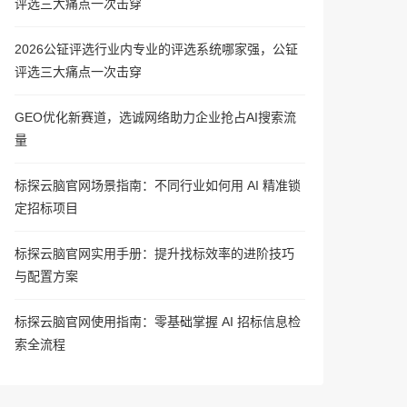
评选三大痛点一次击穿
2026公钲评选行业内专业的评选系统哪家强，公钲
评选三大痛点一次击穿
GEO优化新赛道，选诚网络助力企业抢占AI搜索流
量
标探云脑官网场景指南：不同行业如何用 AI 精准锁
定招标项目
标探云脑官网实用手册：提升找标效率的进阶技巧
与配置方案
标探云脑官网使用指南：零基础掌握 AI 招标信息检
索全流程