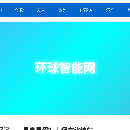
页
创投
天天
数码
智能 AI
汽车
环球智能网