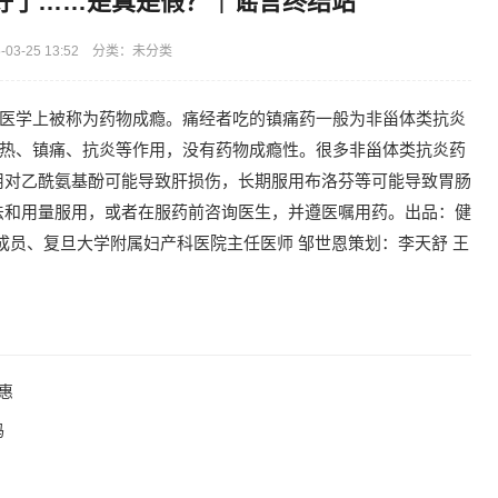
好了……是真是假？｜谣言终结站
03-25 13:52 分类：未分类
在医学上被称为药物成瘾。痛经者吃的镇痛药一般为非甾体类抗炎
解热、镇痛、抗炎等作用，没有药物成瘾性。很多非甾体类抗炎药
用对乙酰氨基酚可能导致肝损伤，长期服用布洛芬等可能导致胃肠
法和用量服用，或者在服药前咨询医生，并遵医嘱用药。出品：健
成员、复旦大学附属妇产科医院主任医师 邹世恩策划：李天舒 王
惠
吗