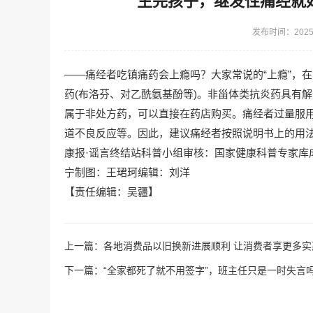
生完孩子，继发性痛经就
发布时间：2025-
——痛经者吃镇痛药会上瘾吗？大家常说的“上瘾”，
药(布洛芬、对乙酰氨基酚等)。非甾体类抗炎药具有
属于非处方药，可以直接在药店购买。痛经者过量服
道不良反应等。因此，建议痛经者按照说明书上的用
康报·谣言终结站科普小组审核：国家健康科普专家库
宁制图：王珺珂编辑：刘洋
【责任编辑：吴疆】
上一篇：
各地消费品以旧换新进展顺利 让消费者享更多实
下一篇：
“全家都死了就不用签字”，班主任只是一时失言