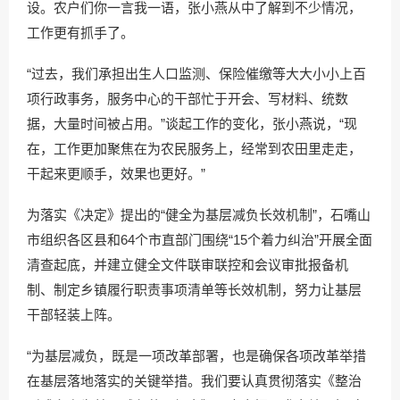
设。农户们你一言我一语，张小燕从中了解到不少情况，
工作更有抓手了。
“过去，我们承担出生人口监测、保险催缴等大大小小上百
项行政事务，服务中心的干部忙于开会、写材料、统数
据，大量时间被占用。”谈起工作的变化，张小燕说，“现
在，工作更加聚焦在为农民服务上，经常到农田里走走，
干起来更顺手，效果也更好。”
为落实《决定》提出的“健全为基层减负长效机制”，石嘴山
市组织各区县和64个市直部门围绕“15个着力纠治”开展全面
清查起底，并建立健全文件联审联控和会议审批报备机
制、制定乡镇履行职责事项清单等长效机制，努力让基层
干部轻装上阵。
“为基层减负，既是一项改革部署，也是确保各项改革举措
在基层落地落实的关键举措。我们要认真贯彻落实《整治