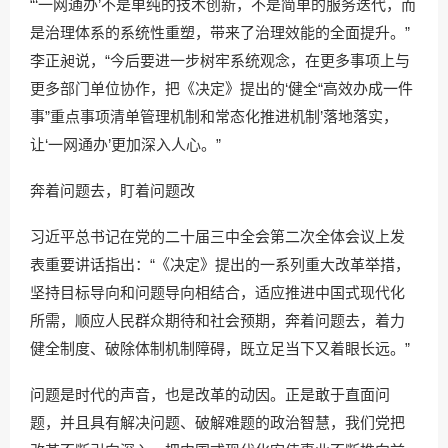
“‘一网通办’不是单纯的技术创新，不是简单的服务迭代，而
是治理体系的系统性重塑，带来了治理效能的全面提升。”
李正昶说，“今后要进一步树牢系统观念，在更多事项上与
更多部门单位协作，把《决定》提出的‘健全“高效办成一件
事”重点事项清单管理机制和常态化推进机制’落地落实，
让‘一网通办’更加深入人心。”
奔着问题去，盯着问题改
习近平总书记在党的二十届三中全会第二次全体会议上发
表重要讲话指出：“《决定》提出的一系列重大改革举措，
坚持目标导向和问题导向相结合，适应推进中国式现代化
所需，顺应人民群众期待和社会预期，奔着问题去，着力
健全制度、破除体制机制障碍，既立足当下又着眼长远。”
问题是时代的声音，也是改革的动因。正是敢于直面问
题，并且具有解决问题、破解难题的政治智慧，我们党把