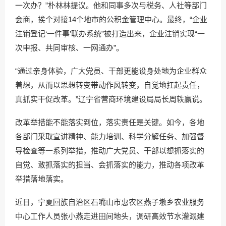
一次办？”朴林林提议。他和同事多次与税务、人社等部门
会商，挨个对接14个地市的公积金管理中心。最终，“企业
注销登记‘一件事’联办系统”被打造出来，企业注销实现“一
次申报、共同审核、一网通办”。
“通过亲身体验，广大党员、干部更能设身处地为企业群众
着想，从而以思想转变带动作风转变，自觉地扛起责任，
真抓实干促改革。”辽宁省营商环境建设局局长周轶赢说。
改革举措能不能落实到位，落实责任是关键。如今，各地
各部门采取宣讲精神、能力培训、科学分解任务、加强督
导检查等一系列举措，推动广大党员、干部以想抓落实的
自觉、敢抓落实的担当、会抓落实的能力，推动各项改革
举措落地落实。
近日，宁夏回族自治区石嘴山市惠农区燕子墩乡农业服务
中心工作人员张小燕走进田间地头，调研高效节水灌溉建