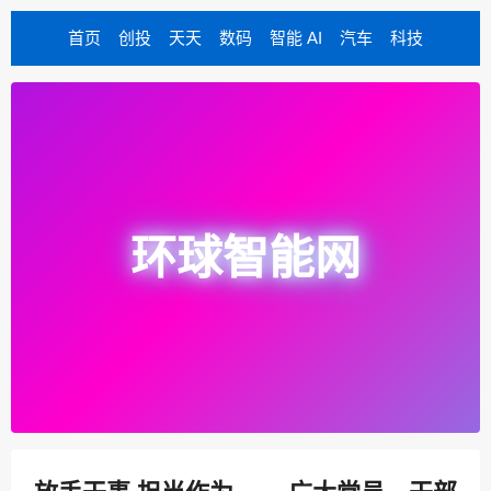
首页
创投
天天
数码
智能 AI
汽车
科技
环球智能网