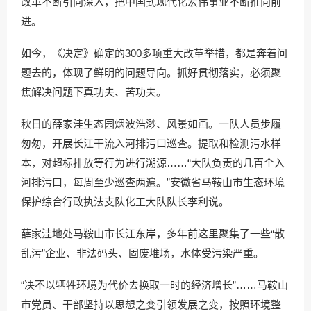
改革不断引向深入，把中国式现代化宏伟事业不断推向前
进。
如今，《决定》确定的300多项重大改革举措，都是奔着问
题去的，体现了鲜明的问题导向。抓好贯彻落实，必须聚
焦解决问题下真功夫、苦功夫。
秋日的薛家洼生态园烟波浩渺、风景如画。一队人员步履
匆匆，开展长江干流入河排污口巡查。提取和检测污水样
本，对超标排放等行为进行溯源……“大队负责的几百个入
河排污口，每周至少巡查两遍。”安徽省马鞍山市生态环境
保护综合行政执法支队化工大队队长李利说。
薛家洼地处马鞍山市长江东岸，多年前这里聚集了一些“散
乱污”企业、非法码头、固废堆场，水体受污染严重。
“决不以牺牲环境为代价去换取一时的经济增长”……马鞍山
市党员、干部坚持以思想之变引领发展之变，按照环境整