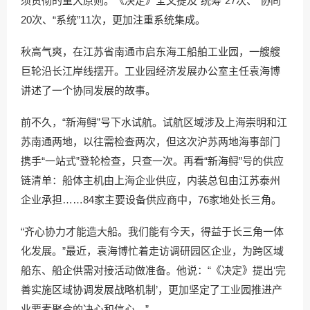
须贯彻的重大原则。《决定》全文提及“统筹”27次、“协同”
20次、“系统”11次，更加注重系统集成。
秋高气爽，在江苏省南通市启东海工船舶工业园，一艘艘
巨轮沿长江岸线摆开。工业园经济发展办公室主任袁海博
讲述了一个协同发展的故事。
前不久，“新海鲟”号下水试航。试航区域涉及上海崇明和江
苏南通两地，以往需检查两次，但这次沪苏两地海事部门
携手“一站式”登轮检查，只查一次。再看“新海鲟”号的供应
链清单：船体主机由上海企业供应，内装总包由江苏泰州
企业承担……84家主要设备供应商中，76家地处长三角。
“齐心协力才能造大船。我们能有今天，得益于长三角一体
化发展。”最近，袁海博忙着走访调研园区企业，为跨区域
船东、船企供需对接活动做准备。他说：“《决定》提出‘完
善实施区域协调发展战略机制’，更加坚定了工业园推进产
业要素聚合的决心和信心。”