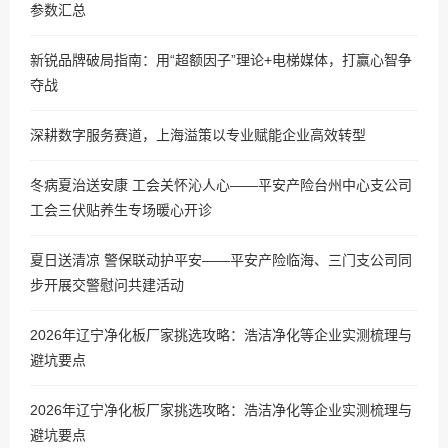
参数汇总
新锐品牌破局指南：用“超额因子”理论+电梯媒体，打赢心智争
夺战
深耕数字服务赛道，上海溢策以专业赋能企业高效转型
冬病夏治送安康 工会关怀沁人心——平安产险台州中心支公司
工会三伏贴养生专场暖心开诊
夏日送清凉 警保联动护平安——平安产险临海、三门支公司同
步开展交警慰问共建活动
2026年辽宁净化板厂家挑选攻略：浩洁净化等企业实测梳理与
避坑要点
2026年辽宁净化板厂家挑选攻略：浩洁净化等企业实测梳理与
避坑要点