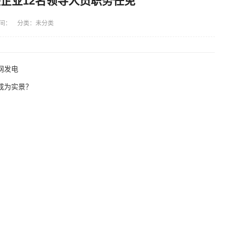
央企业12名领导人员职务任免
间： 分类：未分类
网发电
成为实景？