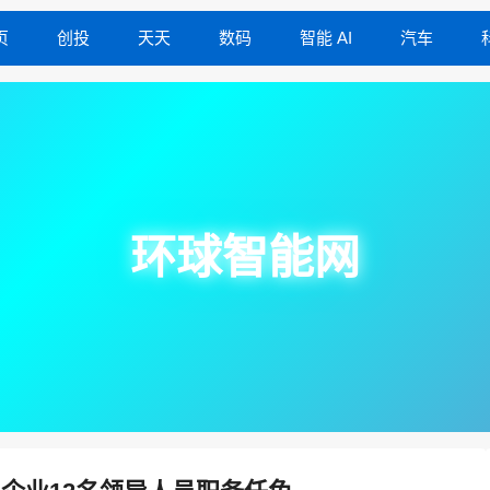
页
创投
天天
数码
智能 AI
汽车
环球智能网