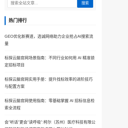
搜索
热门排行
GEO优化新赛道，选诚网络助力企业抢占AI搜索流
量
标探云脑官网场景指南：不同行业如何用 AI 精准锁
定招标项目
标探云脑官网实用手册：提升找标效率的进阶技巧
与配置方案
标探云脑官网使用指南：零基础掌握 AI 招标信息检
索全流程
会”听话”更会”读呼吸”:柯尔（苏州）医疗科技有限公