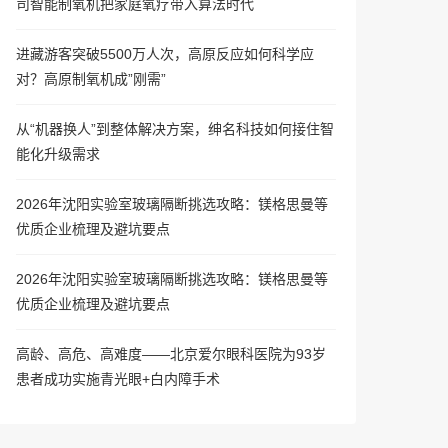
司智能制氧机把家庭氧疗带入算法时代
进藏游客突破5500万人次，高原反应如何科学应
对？高原制氧机成”刚需”
从“机器换人”到整体解决方案，绅名科技如何接住智
能化升级需求
2026年沈阳实验室玻璃隔断挑选攻略：镁格思曼等
优质企业梳理及避坑要点
2026年沈阳实验室玻璃隔断挑选攻略：镁格思曼等
优质企业梳理及避坑要点
高龄、高危、高难度——北京爱尔眼科医院为93岁
患者成功实施青光眼+白内障手术