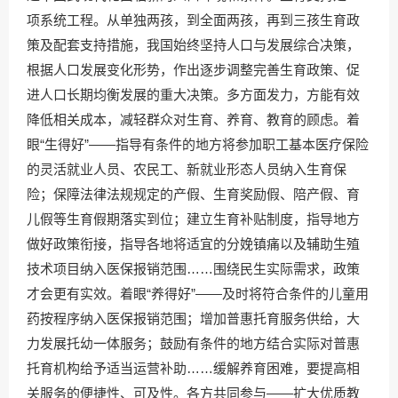
项系统工程。从单独两孩，到全面两孩，再到三孩生育政
策及配套支持措施，我国始终坚持人口与发展综合决策，
根据人口发展变化形势，作出逐步调整完善生育政策、促
进人口长期均衡发展的重大决策。多方面发力，方能有效
降低相关成本，减轻群众对生育、养育、教育的顾虑。着
眼“生得好”——指导有条件的地方将参加职工基本医疗保险
的灵活就业人员、农民工、新就业形态人员纳入生育保
险；保障法律法规规定的产假、生育奖励假、陪产假、育
儿假等生育假期落实到位；建立生育补贴制度，指导地方
做好政策衔接，指导各地将适宜的分娩镇痛以及辅助生殖
技术项目纳入医保报销范围……围绕民生实际需求，政策
才会更有实效。着眼“养得好”——及时将符合条件的儿童用
药按程序纳入医保报销范围；增加普惠托育服务供给，大
力发展托幼一体服务；鼓励有条件的地方结合实际对普惠
托育机构给予适当运营补助……缓解养育困难，要提高相
关服务的便捷性、可及性。各方共同参与——扩大优质教