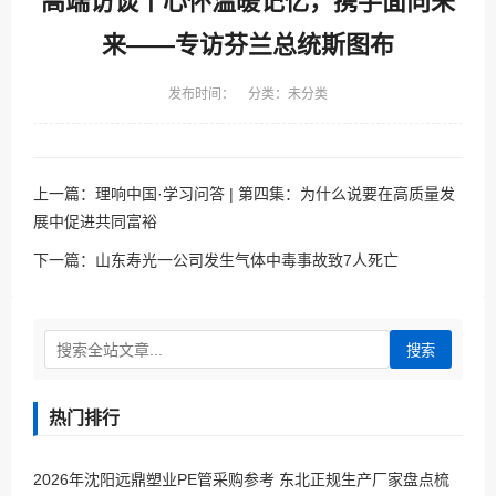
高端访谈丨心怀温暖记忆，携手面向未
来——专访芬兰总统斯图布
发布时间： 分类：未分类
上一篇：
​理响中国·学习问答 | 第四集：为什么说要在高质量发
展中促进共同富裕
下一篇：
山东寿光一公司发生气体中毒事故致7人死亡
搜索
热门排行
2026年沈阳远鼎塑业PE管采购参考 东北正规生产厂家盘点梳