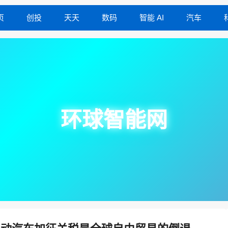
页
创投
天天
数码
智能 AI
汽车
环球智能网