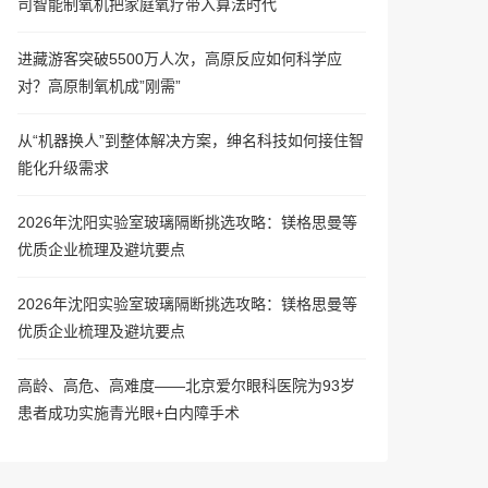
司智能制氧机把家庭氧疗带入算法时代
进藏游客突破5500万人次，高原反应如何科学应
对？高原制氧机成”刚需”
从“机器换人”到整体解决方案，绅名科技如何接住智
能化升级需求
2026年沈阳实验室玻璃隔断挑选攻略：镁格思曼等
优质企业梳理及避坑要点
2026年沈阳实验室玻璃隔断挑选攻略：镁格思曼等
优质企业梳理及避坑要点
高龄、高危、高难度——北京爱尔眼科医院为93岁
患者成功实施青光眼+白内障手术