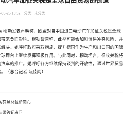
电动汽车加征关税是全球自由贸易的倒退
03-25 13:52 分类：未分类
加德·穆勒发表声明称，欧盟对自中国进口电动汽车加征关税是全球
都带来负面影响。穆勒警告称，此举可能会加剧贸易冲突风险，并
来解决。她呼吁政府采取措施，提升德国作为生产和出口国的国际
全球舞台上继续发挥积极作用。与此同时，穆勒坦言，征收关税将
动汽车的推广。她呼吁各方继续保持谈判的开放性，通过世界贸易
。（总台记者 阮佳闻）
访芬兰总统斯图布
结果答记者问