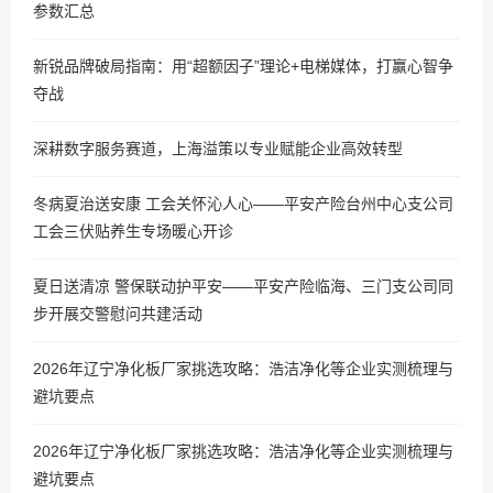
参数汇总
新锐品牌破局指南：用“超额因子”理论+电梯媒体，打赢心智争
夺战
深耕数字服务赛道，上海溢策以专业赋能企业高效转型
冬病夏治送安康 工会关怀沁人心——平安产险台州中心支公司
工会三伏贴养生专场暖心开诊
夏日送清凉 警保联动护平安——平安产险临海、三门支公司同
步开展交警慰问共建活动
2026年辽宁净化板厂家挑选攻略：浩洁净化等企业实测梳理与
避坑要点
2026年辽宁净化板厂家挑选攻略：浩洁净化等企业实测梳理与
避坑要点