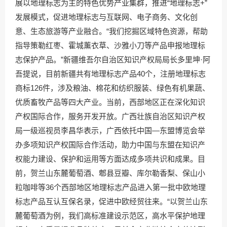
展以地理标志为主的特色优势产业集群，推进“地理标志+”
发展模式，促进地理标志与互联网、电子商务、文化创
意、生态旅游等产业融合。“我们挖掘区域特色资源，帮助
指导策勒红枣、霍城薰衣草、沙雅小刀等产品申报地理标
志保护产品。”新疆维吾尔自治区知识产权局局长多里坤·阿
吾提说，目前新疆共有地理标志产品40个，注册地理标志
商标126件，涉及粮油、棉花和纺织服装、绿色有机果蔬、
优质畜牧产品等四大产业。当前，西部地区正在深化知识
产权国际合作，服务开发开放。广西壮族自治区知识产权
局一级巡视员李昌华表示，广西依托中国—东盟博览会举
办多项知识产权国际合作活动，助力中国与东盟在知识产
权能力建设、保护和运用等方面达成多项共识和成果。目
前，贺兰山东麓葡萄酒、郫县豆瓣、库尔勒香梨、保山小
粒咖啡等36个西部地区地理标志产品进入第一批中欧地理
标志产品互认互保名录，促进中欧经贸往来。“以贺兰山东
麓葡萄酒为例，我们高标准建设示范区，高水平保护地理