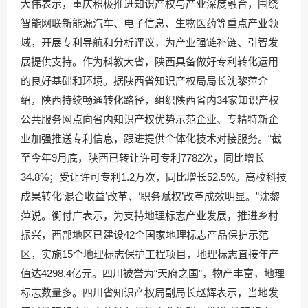
大伟表示，重庆积极推进知识产权与产业深度融合，围绕
智能网联新能源汽车、电子信息、生物医药等重点产业领
域，开展专利导航和分析评议，为产业强链补链、引智发
展提供支持。作为科教大省，陕西具备做好专利转化运用
的良好基础和环境。据陕西省知识产权局局长沈黎萍介
绍，陕西持续畅通转化路径，组织陕西省内34家知识产权
公共服务网点向省内知识产权优势示范企业、专精特新企
业加强推送专利信息，跟进提供个体化技术对接服务。“截
至今年9月底，陕西已转让许可专利7782次，同比增长
34.8%；受让许可专利1.2万次，同比增长52.5%。高校科技
成果转化‘混合收益’改革、‘职务赋权’改革成效明显。”沈黎
萍说。衡付广表示，为支持地理标志产业发展，推进乡村
振兴，西部地区已建设42个国家地理标志产品保护示范
区，实施15个地理标志保护工程项目，地理标志直接年产
值达4298.4亿元。四川被誉为“天府之国”，物产丰富，地理
标志数量多。四川省知识产权局副局长赵辉表示，当地发