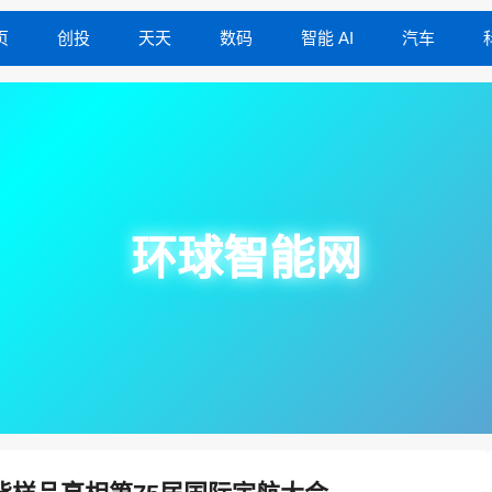
页
创投
天天
数码
智能 AI
汽车
环球智能网