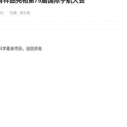
背样品亮相第75届国际宇航大会
间： 分类：未分类
科学基金项目，追回资金