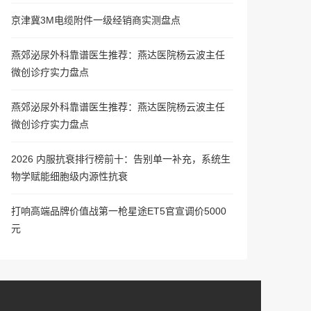
京津冀3M电缆附件一级经销商实测盘点
燕郊泌尿外科靠谱医生推荐：燕达医院杨云波主任
微创诊疗实力盘点
燕郊泌尿外科靠谱医生推荐：燕达医院杨云波主任
微创诊疗实力盘点
2026 内服抗衰排行榜前十：告别单一补充，系统生
物学赋能细胞级内源性抗衰
打响高端品牌价值战第一枪星途ET5官宣调价5000
元