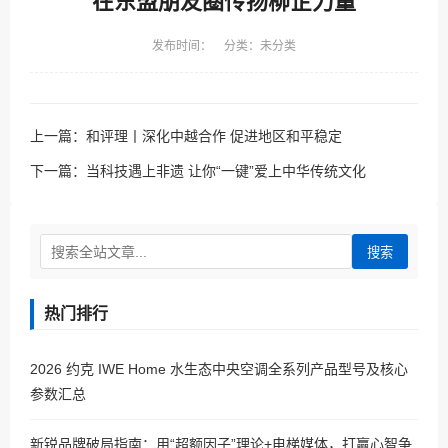
在东盟朋友圈传扬柳企力量
发布时间： 分类：未分类
上一篇：
和评理丨深化中越合作 促进地区和平稳定
下一篇：
当科技遇上非遗 让你“一键”爱上中华传统文化
搜索
热门排行
2026 约克 IWE Home 水生态中央空调全系列产品型号及核心
参数汇总
新锐品牌破局指南：用“超额因子”理论+电梯媒体，打赢心智争