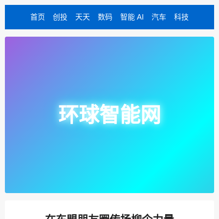
首页
创投
天天
数码
智能 AI
汽车
科技
环球智能网