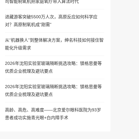
司智能制氧机把家庭氧疗带入算法时代
进藏游客突破5500万人次，高原反应如何科学应
对？高原制氧机成”刚需”
从“机器换人”到整体解决方案，绅名科技如何接住智
能化升级需求
2026年沈阳实验室玻璃隔断挑选攻略：镁格思曼等
优质企业梳理及避坑要点
2026年沈阳实验室玻璃隔断挑选攻略：镁格思曼等
优质企业梳理及避坑要点
高龄、高危、高难度——北京爱尔眼科医院为93岁
患者成功实施青光眼+白内障手术