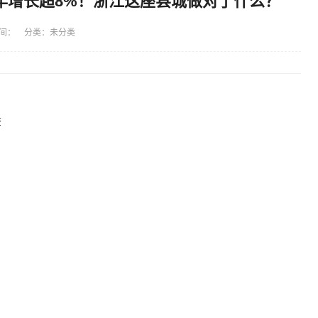
年增长超8%！浙江这座县城做对了什么？
间： 分类：未分类
查