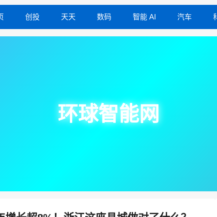
页
创投
天天
数码
智能 AI
汽车
环球智能网