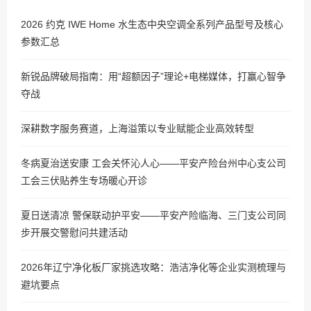
2026 约克 IWE Home 水生态中央空调全系列产品型号及核心
参数汇总
新锐品牌破局指南：用“超额因子”理论+电梯媒体，打赢心智争
夺战
深耕数字服务赛道，上海溢策以专业赋能企业高效转型
冬病夏治送安康 工会关怀沁人心——平安产险台州中心支公司
工会三伏贴养生专场暖心开诊
夏日送清凉 警保联动护平安——平安产险临海、三门支公司同
步开展交警慰问共建活动
2026年辽宁净化板厂家挑选攻略：浩洁净化等企业实测梳理与
避坑要点