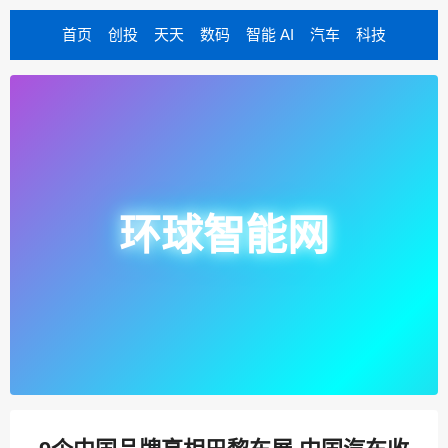
首页
创投
天天
数码
智能 AI
汽车
科技
环球智能网