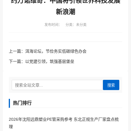
约万诺维奇：中国将引领世界科技发展
新浪潮
发布时间： 分类：未分类
上一篇：
洱海论坛，节俭务实低碳绿色办会
下一篇：
以党建引领，筑强基层堡垒
搜索
热门排行
2026年沈阳远鼎塑业PE管采购参考 东北正规生产厂家盘点梳
理