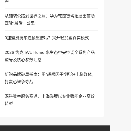
卷
从铺装公路到世界之巅：华为乾崑智驾拓展出辅助
驾驶“最后一公里”
0加盟费洗车连锁靠谱吗？揭开轻加盟真实模式
2026 约克 IWE Home 水生态中央空调全系列产品
型号及核心参数汇总
新锐品牌破局指南：用“超额因子”理论+电梯媒体，
打赢心智争夺战
深耕数字服务赛道，上海溢策以专业赋能企业高效
转型