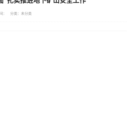
面”扎实推进地下矿山安全工作
间： 分类：未分类