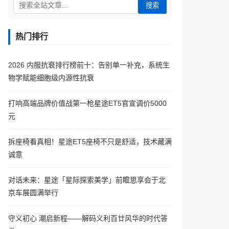
搜索
热门排行
2026 内服抗衰排行榜前十：告别单一补充，系统生
物学赋能细胞级内源性抗衰
打响高端品牌价值战第一枪星途ET5官宣调价5000
元
拆座椅看真相！星途ET5座椅不只是舒适，技术藏满
诚意
对话未来：星途「星际探索美学」前瞻思享会于北
京车展圆满举行
守义初心 潮启新程——解码义利百廿风华的时代答