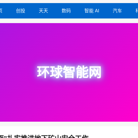
页
创投
天天
数码
智能 AI
汽车
环球智能网