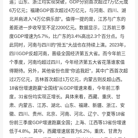
遥；山东、浙江均实现突破，GDP分别首次超过7万亿元或
6万亿元；福建GDP首次超过4万亿元，与河南、四川、湖
北并肩进入“4万亿俱乐部”。值得一提的是，江苏与广东的
差距进一步收窄至不足2200亿元。数据显示，江苏前三季
度GDP增速为5.7%，比广东的3.4%高出2.3个百分点。与
此同时，河南与四川的“抢五”大战也在持续上演。2023年，
四川GDP反超河南，晋级全国经济第五大省。而今年前三
个季度，河南均超过四川，今年经济第五大省花落谁家值
得期待。另外，其他省份也是“你追我赶”，其中广西首次超
过2万亿元，吉林首次超过1万亿元，内蒙古则反超山西。
18省份增速跑赢“全国线”从GDP增速来看，今年前三季
度，31省份均实现正增长。具体来看，西藏、重庆、甘
肃、内蒙古、江苏、湖北、山东、福建、新疆、浙江、安
徽、四川、贵州、北京、河南、河北、辽宁、宁夏等18省
份前三季度GDP增速跑赢全国；上海、江西等13省份增速
低于4.8%。其中，西藏增速居首为6.2%，重庆、甘肃为