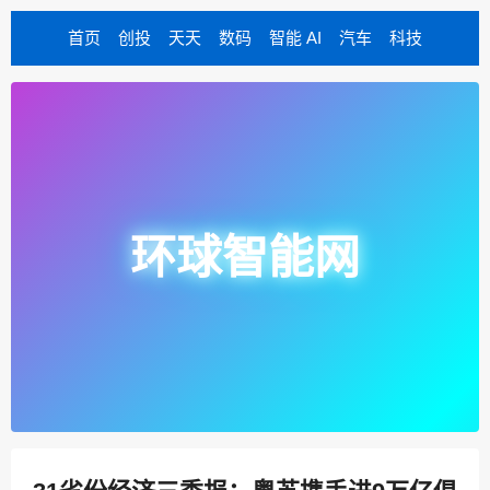
首页
创投
天天
数码
智能 AI
汽车
科技
环球智能网