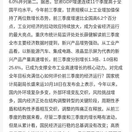
6.0%并列第二。据悉，甘肃GDP增速连续11个季度高于全
国平均水平。今年前三季度，甘肃规模以上工业增加值保
持了两位数增长态势，前三季度增速比全国高6.2个百分
点，工业对经济的拉动效应持续放大，成为全省经济运行
的最大亮点。重庆市统计局监评处处长薛健解读前三季度
全市主要经济数据时提到，新兴产品增势强劲。从工业产
品看，以新能源汽车、集成电路、液晶显示屏为代表的新
兴产品产量高速增长，前三季度分别增长1.3倍、1.0倍和
25.6%，已成为支撑全市工业高速增长的核心动力。对完成
全年目标充满信心如何评价前三季度的经济运行？国家统
计局副局长盛来运10月18日在发布会上表示，今年以来，
国内外环境复杂多变，外部环境变乱交织，风险挑战增
多，国内经济正处在结构调整转型的关键阶段，周期性矛
盾和结构性矛盾相互交织，调整的阵痛正在释放。从前三
季度的数据来看，尽管二季度和三季度的增长略有波动，
但是从累计看，国民经济运行稳的总基调没有改变；高质