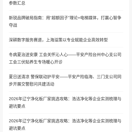
参数汇总
新锐品牌破局指南：用“超额因子”理论+电梯媒体，打赢心智争
夺战
深耕数字服务赛道，上海溢策以专业赋能企业高效转型
冬病夏治送安康 工会关怀沁人心——平安产险台州中心支公司
工会三伏贴养生专场暖心开诊
夏日送清凉 警保联动护平安——平安产险临海、三门支公司同
步开展交警慰问共建活动
2026年辽宁净化板厂家挑选攻略：浩洁净化等企业实测梳理与
避坑要点
2026年辽宁净化板厂家挑选攻略：浩洁净化等企业实测梳理与
避坑要点