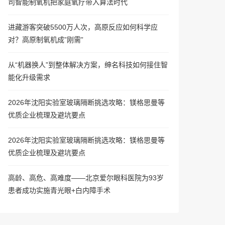
司智能制氧机把家庭氧疗带入算法时代
进藏游客突破5500万人次，高原反应如何科学应
对？高原制氧机成”刚需”
从“机器换人”到整体解决方案，绅名科技如何接住智
能化升级需求
2026年沈阳实验室玻璃隔断挑选攻略：镁格思曼等
优质企业梳理及避坑要点
2026年沈阳实验室玻璃隔断挑选攻略：镁格思曼等
优质企业梳理及避坑要点
高龄、高危、高难度——北京爱尔眼科医院为93岁
患者成功实施青光眼+白内障手术