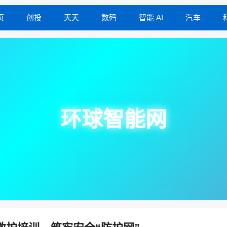
页
创投
天天
数码
智能 AI
汽车
环球智能网