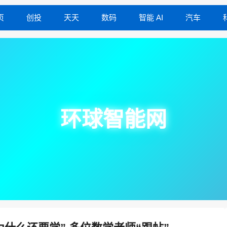
页
创投
天天
数码
智能 AI
汽车
环球智能网