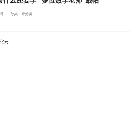
什么还要学” 多位数学老师“跟帖”
间： 分类：未分类
万亿元