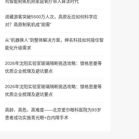
司智能制氧机把家庭氧疗带入算法时代
进藏游客突破5500万人次，高原反应如何科学应
对？高原制氧机成”刚需”
从“机器换人”到整体解决方案，绅名科技如何接住智
能化升级需求
2026年沈阳实验室玻璃隔断挑选攻略：镁格思曼等
优质企业梳理及避坑要点
2026年沈阳实验室玻璃隔断挑选攻略：镁格思曼等
优质企业梳理及避坑要点
高龄、高危、高难度——北京爱尔眼科医院为93岁
患者成功实施青光眼+白内障手术