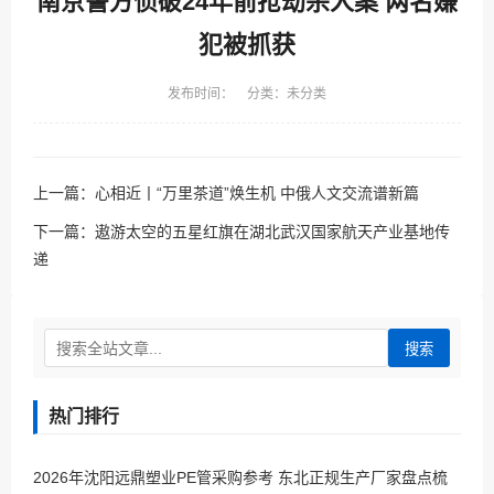
南京警方侦破24年前抢劫杀人案 两名嫌
犯被抓获
发布时间： 分类：未分类
上一篇：
心相近丨“万里茶道”焕生机 中俄人文交流谱新篇
下一篇：
遨游太空的五星红旗在湖北武汉国家航天产业基地传
递
搜索
热门排行
2026年沈阳远鼎塑业PE管采购参考 东北正规生产厂家盘点梳