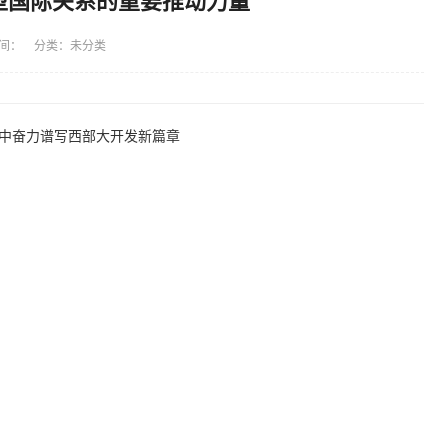
新型国际关系的重要推动力量
间： 分类：未分类
设中奋力谱写西部大开发新篇章