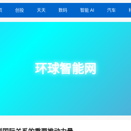
页
创投
天天
数码
智能 AI
汽车
环球智能网