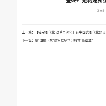
“金砖+”是构建
发布时
上一篇：
【锚定现代化 改革再深化】在中国式现代化建
下一篇：
执“如椽巨笔”谱写党纪学习教育“新篇章”