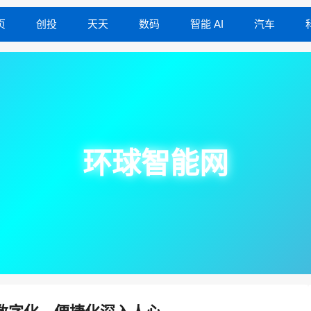
页
创投
天天
数码
智能 AI
汽车
环球智能网