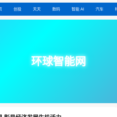
页
创投
天天
数码
智能 AI
汽车
环球智能网