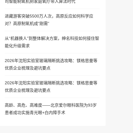
司智能制氧机把家庭氧疗带入算法时代
进藏游客突破5500万人次，高原反应如何科学应
对？高原制氧机成”刚需”
从“机器换人”到整体解决方案，绅名科技如何接住智
能化升级需求
2026年沈阳实验室玻璃隔断挑选攻略：镁格思曼等
优质企业梳理及避坑要点
2026年沈阳实验室玻璃隔断挑选攻略：镁格思曼等
优质企业梳理及避坑要点
高龄、高危、高难度——北京爱尔眼科医院为93岁
患者成功实施青光眼+白内障手术