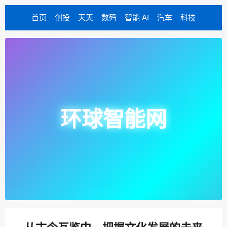
首页
创投
天天
数码
智能 AI
汽车
科技
环球智能网