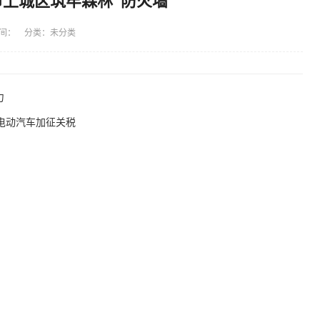
市上城区筑牢森林“防火墙”
间： 分类：未分类
力
电动汽车加征关税