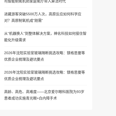
司智能制氧机把家庭氧疗带入算法时代
进藏游客突破5500万人次，高原反应如何科学应
对？高原制氧机成”刚需”
从“机器换人”到整体解决方案，绅名科技如何接住智
能化升级需求
2026年沈阳实验室玻璃隔断挑选攻略：镁格思曼等
优质企业梳理及避坑要点
2026年沈阳实验室玻璃隔断挑选攻略：镁格思曼等
优质企业梳理及避坑要点
高龄、高危、高难度——北京爱尔眼科医院为93岁
患者成功实施青光眼+白内障手术