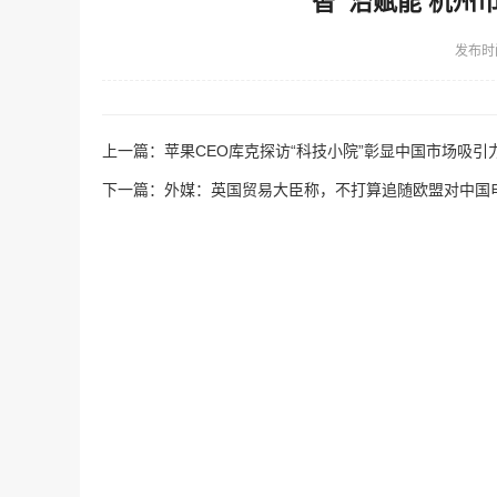
“智”治赋能 杭州
发布时
上一篇：
苹果CEO库克探访“科技小院”彰显中国市场吸引
下一篇：
外媒：英国贸易大臣称，不打算追随欧盟对中国