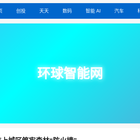
页
创投
天天
数码
智能 AI
汽车
环球智能网