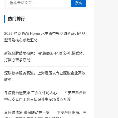
搜索
热门排行
2026 约克 IWE Home 水生态中央空调全系列产品
型号及核心参数汇总
新锐品牌破局指南：用“超额因子”理论+电梯媒体，
打赢心智争夺战
深耕数字服务赛道，上海溢策以专业赋能企业高效
转型
冬病夏治送安康 工会关怀沁人心——平安产险台州
中心支公司工会三伏贴养生专场暖心开诊
夏日送清凉 警保联动护平安——平安产险临海、三