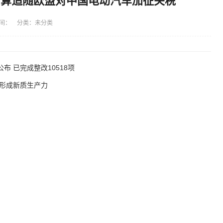
打算追随欧盟对中国电动汽车加征关税
间： 分类：未分类
 已完成整改10518项
快形成新质生产力