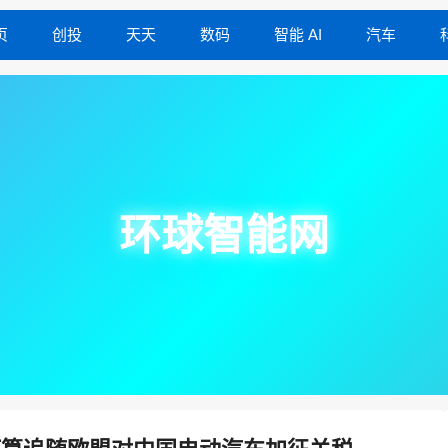
页
创投
天天
数码
智能 AI
汽车
环球智能网